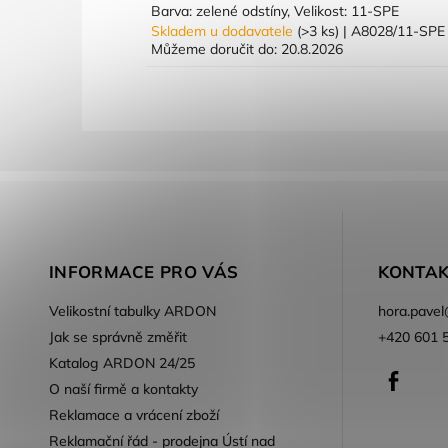
Barva: zelené odstíny, Velikost: 11-SPE
Skladem u dodavatele
(>3 ks)
| A8028/11-SP
Můžeme doručit do:
20.8.2026
INFORMACE PRO VÁS
KONTAK
Velikostní tabulky ARDON
hora.pavel
Jak se správně změřit
+420 601 
Katalog ARDON 24/25
Faceb
O naší firmě a kontakty
Reklamace a vrácení zboží
Reklamační řád - prodejna Ústí nad