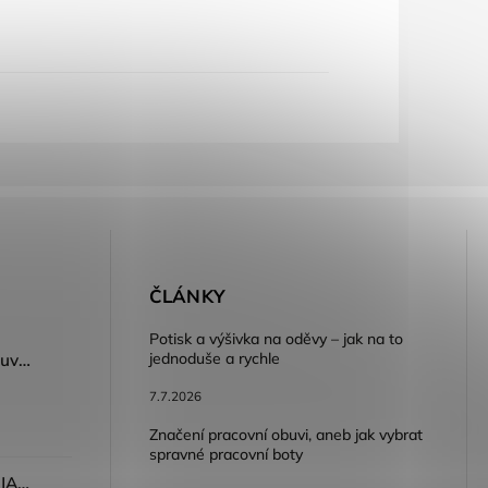
E
ČLÁNKY
Potisk a výšivka na oděvy – jak na to
jednoduše a rychle
Dámský volnočasový nazouvák ARDON®JUNO - růžová
7.7.2026
Značení pracovní obuvi, aneb jak vybrat
spravné pracovní boty
Dámské kalhoty ARDON®JASVENA šedá