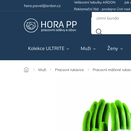
Velikostní tabulky ARDON
Jak 
hora.pavel@ardon.cz
Reklamační řád - prodejna Ústí na
Kolekce ULTRITE
Muži
Ženy
/
Muži
/
Pracovní rukavice
/
Pracovní máčené rukav