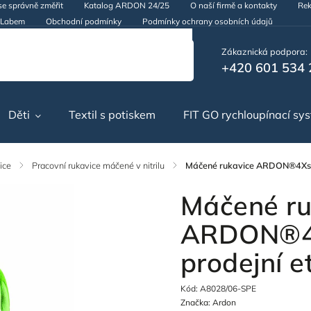
se správně změřit
Katalog ARDON 24/25
O naší firmě a kontakty
Rek
d Labem
Obchodní podmínky
Podmínky ochrany osobních údajů
Zákaznická podpora:
+420 601 534 
Děti
Textil s potiskem
FIT GO rychloupínací sy
ice
/
Pracovní rukavice máčené v nitrilu
/
Máčené rukavice ARDON®4Xstre
Máčené ru
ARDON®4X
prodejní e
Kód:
A8028/06-SPE
Značka:
Ardon