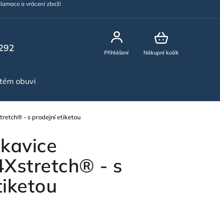
lamace a vrácení zboží
292
Přihlášení
Nákupní košík
stém obuvi
NOVINKY
tch® - s prodejní etiketou
kavice
stretch® - s
tiketou