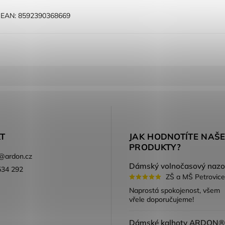
E
EAN:
8592390368669
T
JAK HODNOTÍTE NAŠ
PRODUKTY?
@
ardon.cz
534 292
ZŠ a MŠ Petrovice
ook
Naprostá spokojenost, všem
vřele doporučujeme!