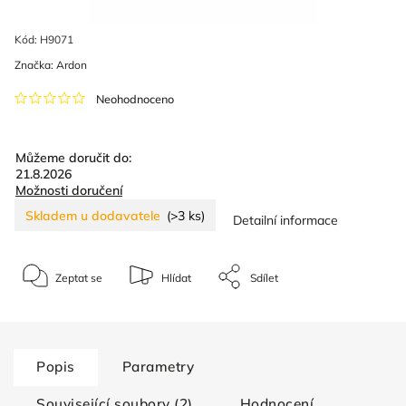
Kód:
H9071
Značka:
Ardon
Neohodnoceno
Můžeme doručit do:
21.8.2026
Možnosti doručení
Skladem u dodavatele
(>3 ks)
Detailní informace
Zeptat se
Hlídat
Sdílet
Popis
Parametry
Související soubory (2)
Hodnocení