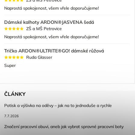
ZŠ a MŠ Petrovice
Naprostá spokojenost, všem vřele doporučujeme!
Dámské kalhoty ARDON®JASVENA šedá
ZŠ a MŠ Petrovice
Naprostá spokojenost, všem vřele doporučujeme!
Tričko ARDON®ULTRITE®GO! dámské růžová
Ruda Glasser
Super
ČLÁNKY
Potisk a výšivka na oděvy – jak na to jednoduše a rychle
7.7.2026
Značení pracovní obuvi, aneb jak vybrat spravné pracovní boty