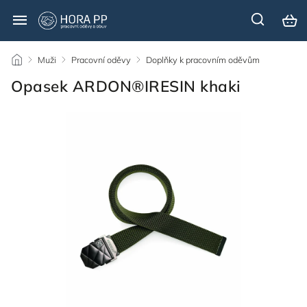
/
Muži
/
Pracovní oděvy
/
Doplňky k pracovním oděvům
/
Opasek ARDON®IRESIN khaki