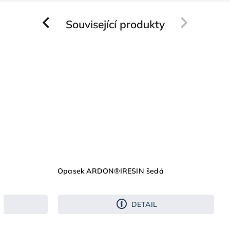
Související produkty
Previous
Next
Opasek ARDON®IRESIN šedá
DETAIL