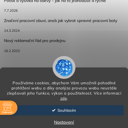
Potisk a výšivka na oděvy – jak na to jednoduše a rychle
7.7.2026
Značení pracovní obuvi, aneb jak vybrat spravné pracovní boty
14.3.2024
Nový reklamační řád pro prodejnu
16.2.2023
Reklamace a vracení zboží
Obchodní podmínky
Podmínky ochrany osobních údajů
Používáme cookies, abychom Vám umožnili pohodlné
prohlížení webu a díky analýze provozu webu neustále
zlepšovali jeho funkce, výkon a použitelnost.
Více informací
zde
.
Copyright 2026
HORA PP s.r.o.
. Všechna práva vyhrazena.
Vytvořil
Shoptet
| Design
Shoptak.cz
Souhlasím
Zobrazit
Vytvořil Shoptet
ě
Nastavení