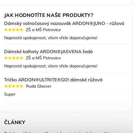
JAK HODNOTÍTE NAŠE PRODUKTY?
Dámský volnočasový nazouvák ARDON®JUNO - růžová
ZŠ a MŠ Petrovice
Naprostá spokojenost, všem vřele doporučujeme!
Dámské kalhoty ARDON®JASVENA šedá
ZŠ a MŠ Petrovice
Naprostá spokojenost, všem vřele doporučujeme!
Tričko ARDON®ULTRITE®GO! dámské růžová
Ruda Glasser
Super
ČLÁNKY