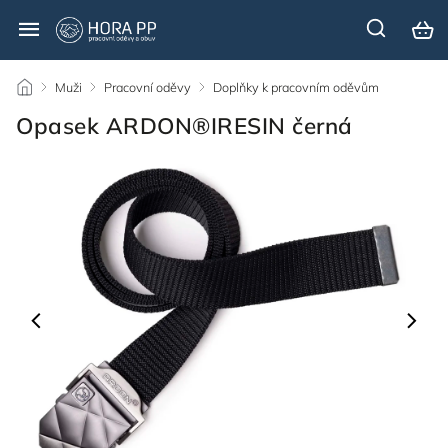
/
Muži
/
Pracovní oděvy
/
Doplňky k pracovním oděvům
/
Opasek ARDON®IRESIN černá