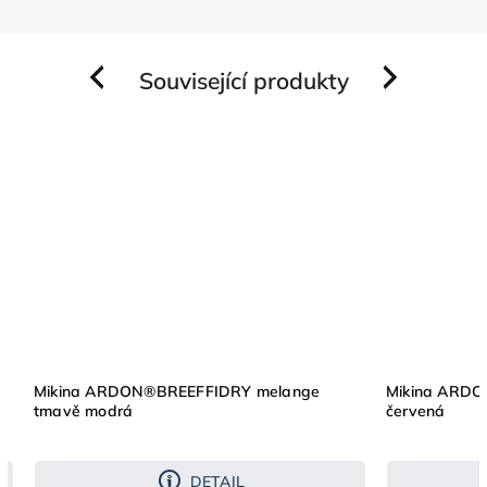
Související produkty
Previous
Next
Mikina ARDON®BREEFFIDRY melange
Mikina ARD
tmavě modrá
červená
DETAIL