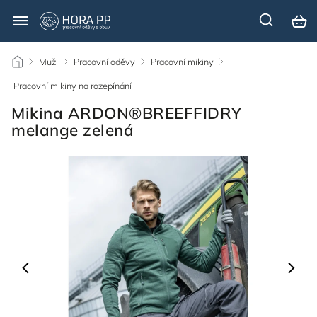
/
Muži
/
Pracovní oděvy
/
Pracovní mikiny
/
Pracovní mikiny na rozepínání
/
Mikina ARDON®BREEFFIDRY
melange zelená