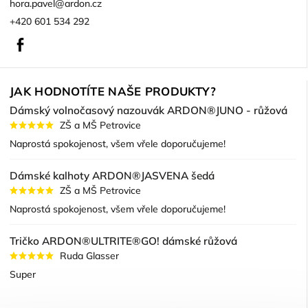
hora.pavel
@
ardon.cz
+420 601 534 292
Facebook
JAK HODNOTÍTE NAŠE PRODUKTY?
Dámský volnočasový nazouvák ARDON®JUNO - růžová
ZŠ a MŠ Petrovice
Naprostá spokojenost, všem vřele doporučujeme!
Dámské kalhoty ARDON®JASVENA šedá
ZŠ a MŠ Petrovice
Naprostá spokojenost, všem vřele doporučujeme!
Tričko ARDON®ULTRITE®GO! dámské růžová
Ruda Glasser
Super