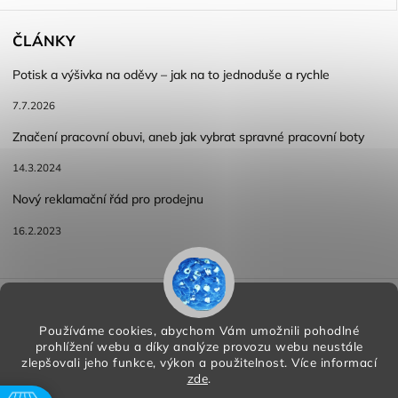
ČLÁNKY
Potisk a výšivka na oděvy – jak na to jednoduše a rychle
7.7.2026
Značení pracovní obuvi, aneb jak vybrat spravné pracovní boty
14.3.2024
Nový reklamační řád pro prodejnu
16.2.2023
Reklamace a vracení zboží
Obchodní podmínky
Podmínky ochrany osobních údajů
Používáme cookies, abychom Vám umožnili pohodlné
prohlížení webu a díky analýze provozu webu neustále
zlepšovali jeho funkce, výkon a použitelnost.
Více informací
zde
.
Copyright 2026
HORA PP s.r.o.
. Všechna práva vyhrazena.