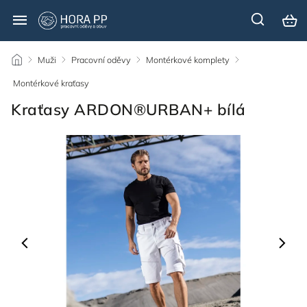
/
Muži
/
Pracovní oděvy
/
Montérkové komplety
/
Montérkové kraťasy
/
Kraťasy ARDON®URBAN+ bílá