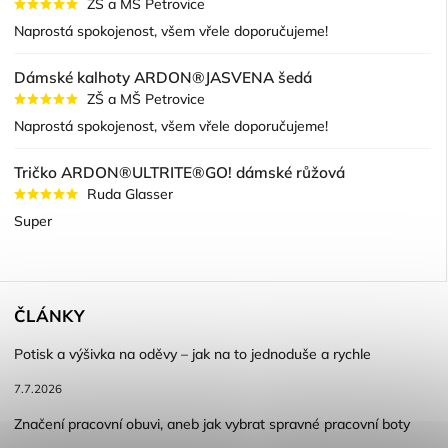
ZŠ a MŠ Petrovice
Naprostá spokojenost, všem vřele doporučujeme!
Dámské kalhoty ARDON®JASVENA šedá
ZŠ a MŠ Petrovice
Naprostá spokojenost, všem vřele doporučujeme!
Tričko ARDON®ULTRITE®GO! dámské růžová
Ruda Glasser
Super
ČLÁNKY
Potisk a výšivka na oděvy – jak na to jednoduše a rychle
7.7.2026
Značení pracovní obuvi, aneb jak vybrat spravné pracovní boty