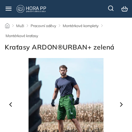
/
Muži
/
Pracovní oděvy
/
Montérkové komplety
/
Montérkové kraťasy
/
Kraťasy ARDON®URBAN+ zelená