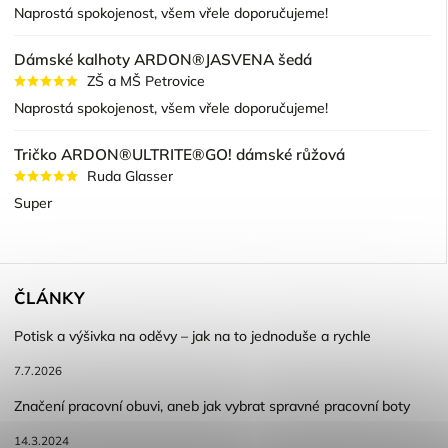
Naprostá spokojenost, všem vřele doporučujeme!
Dámské kalhoty ARDON®JASVENA šedá
ZŠ a MŠ Petrovice
Naprostá spokojenost, všem vřele doporučujeme!
Tričko ARDON®ULTRITE®GO! dámské růžová
Ruda Glasser
Super
ČLÁNKY
Potisk a výšivka na oděvy – jak na to jednoduše a rychle
7.7.2026
Značení pracovní obuvi, aneb jak vybrat spravné pracovní boty
14.3.2024