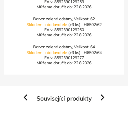
EAN:
8592390129253
Můžeme doručit do:
22.8.2026
Barva: zelené odstíny, Velikost: 62
Skladem u dodavatele
(>3 ks)
| H6502/62
EAN:
8592390129260
Můžeme doručit do:
22.8.2026
Barva: zelené odstíny, Velikost: 64
Skladem u dodavatele
(>3 ks)
| H6502/64
EAN:
8592390129277
Můžeme doručit do:
22.8.2026
Související produkty
Previous
Next