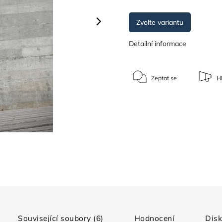
Zvolte variantu
Detailní informace
Zeptat se
Hl
Související soubory (6)
Hodnocení
Dis