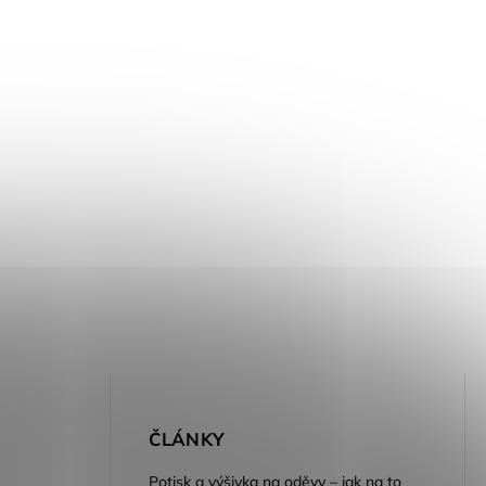
E
ČLÁNKY
Potisk a výšivka na oděvy – jak na to