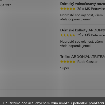
534 292
ZŠ a MŠ Petrovice
ook
Naprostá spokojenost, všem
vřele doporučujeme!
ZŠ a MŠ Petrovice
Naprostá spokojenost, všem
vřele doporučujeme!
Ruda Glasser
Super
a vracení zboží
Obchodní podmínky
Podmínky ochrany oso
Používáme cookies, abychom Vám umožnili pohodlné prohlížení