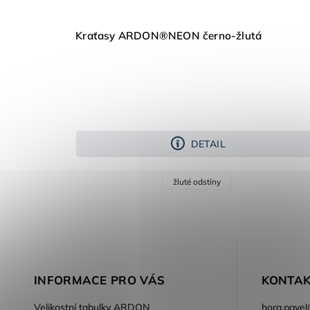
Kraťasy ARDON®NEON černo-žlutá
DETAIL
žluté odstíny
INFORMACE PRO VÁS
KONTAK
Velikostní tabulky ARDON
hora.pavel