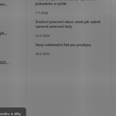
jednoduše a rychle
Dámský volnočasový nazouvák ARDON®JUNO - růžová
7.7.2026
Značení pracovní obuvi, aneb jak vybrat
spravné pracovní boty
Dámské kalhoty ARDON®JASVENA šedá
14.3.2024
Nový reklamační řád pro prodejnu
16.2.2023
Tričko ARDON®ULTRITE®GO! dámské růžová
bních údajů
 webu a díky