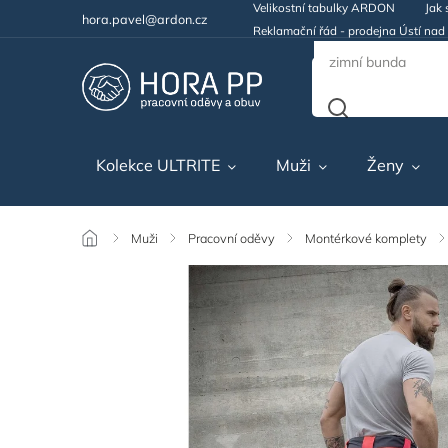
Velikostní tabulky ARDON
Jak 
hora.pavel@ardon.cz
Reklamační řád - prodejna Ústí na
Kolekce ULTRITE
Muži
Ženy
/
Muži
/
Pracovní oděvy
/
Montérkové komplety
/