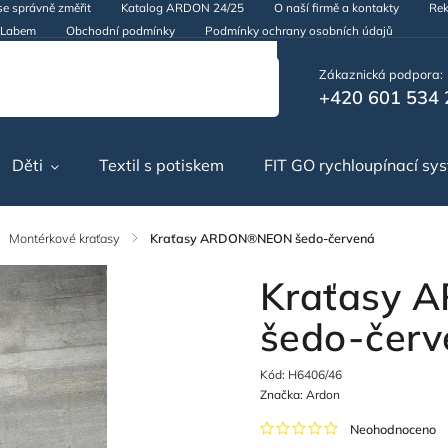
se správně změřit
Katalog ARDON 24/25
O naší firmě a kontakty
Rek
d Labem
Obchodní podmínky
Podmínky ochrany osobních údajů
Zákaznická podpora:
+420 601 534 
Děti
Textil s potiskem
FIT GO rychloupínací sy
Montérkové kraťasy
/
Kraťasy ARDON®NEON šedo-červená
Kraťasy
šedo-červ
Kód:
H6406/46
Značka:
Ardon
Neohodnoceno