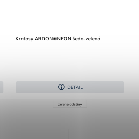
Kraťasy ARDON®NEON šedo-zelená
DETAIL
zelené odstíny