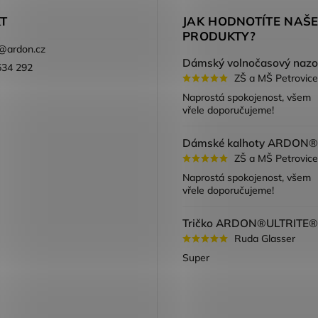
T
JAK HODNOTÍTE NAŠ
PRODUKTY?
@
ardon.cz
534 292
ZŠ a MŠ Petrovice
ook
Naprostá spokojenost, všem
vřele doporučujeme!
ZŠ a MŠ Petrovice
Naprostá spokojenost, všem
vřele doporučujeme!
Ruda Glasser
Super