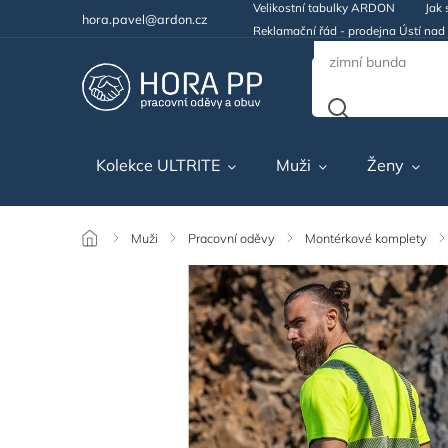
Velikostní tabulky ARDON
Jak 
hora.pavel@ardon.cz
Reklamační řád - prodejna Ústí na
Kolekce ULTRITE
Muži
Ženy
/
Muži
/
Pracovní oděvy
/
Montérkové komplety
/