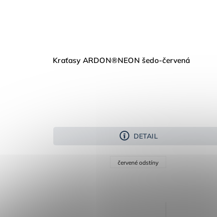
Kraťasy ARDON®NEON šedo-červená
DETAIL
červené odstíny