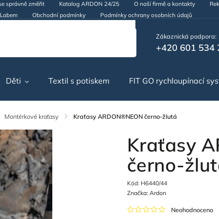
se správně změřit
Katalog ARDON 24/25
O naší firmě a kontakty
Rek
d Labem
Obchodní podmínky
Podmínky ochrany osobních údajů
Zákaznická podpora:
+420 601 534 
Děti
Textil s potiskem
FIT GO rychloupínací sy
Montérkové kraťasy
/
Kraťasy ARDON®NEON černo-žlutá
Kraťasy
černo-žlu
Kód:
H6440/44
Značka:
Ardon
Neohodnoceno