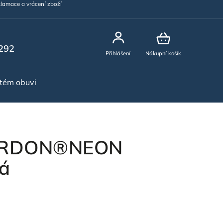
lamace a vrácení zboží
292
Přihlášení
Nákupní košík
stém obuvi
NOVINKY
 ARDON®NEON
tá