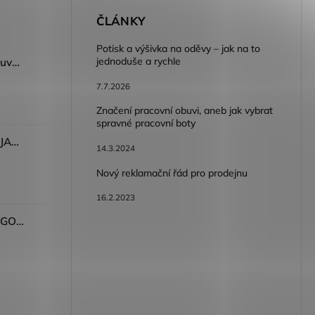
E
ČLÁNKY
Potisk a výšivka na oděvy – jak na to
jednoduše a rychle
Dámský volnočasový nazouvák ARDON®JUNO - růžová
7.7.2026
Značení pracovní obuvi, aneb jak vybrat
spravné pracovní boty
Dámské kalhoty ARDON®JASVENA šedá
14.3.2024
Nový reklamační řád pro prodejnu
16.2.2023
Tričko ARDON®ULTRITE®GO! dámské růžová