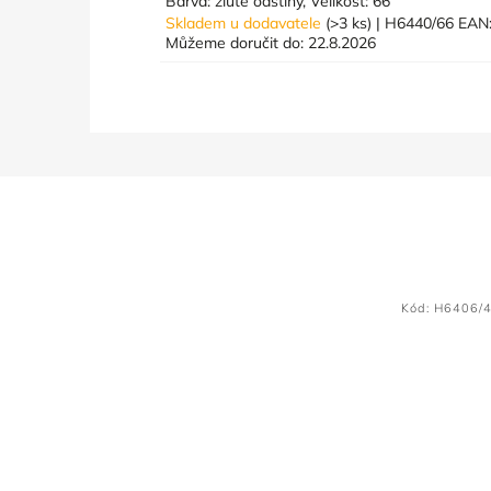
Barva: žluté odstíny, Velikost: 66
Skladem u dodavatele
(>3 ks)
| H6440/66
EAN
Můžeme doručit do:
22.8.2026
Kód:
H6406/