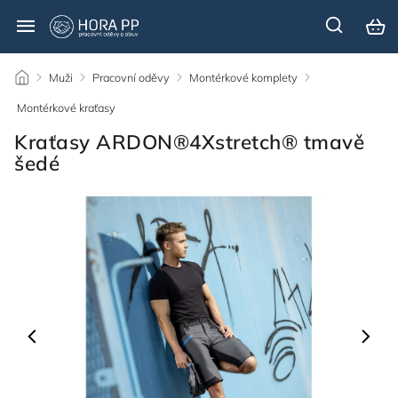
/
Muži
/
Pracovní oděvy
/
Montérkové komplety
/
Montérkové kraťasy
/
Kraťasy ARDON®4Xstretch® tmavě
šedé