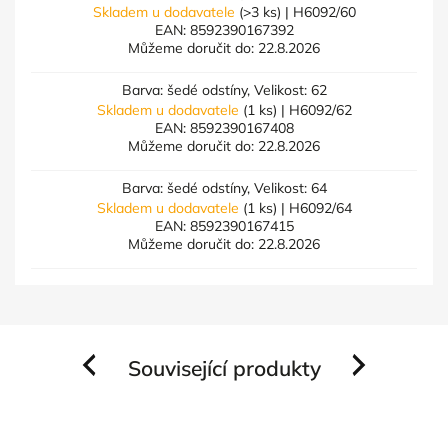
Skladem u dodavatele
(>3 ks)
| H6092/60
EAN:
8592390167392
Můžeme doručit do:
22.8.2026
Barva: šedé odstíny, Velikost: 62
Skladem u dodavatele
(1 ks)
| H6092/62
EAN:
8592390167408
Můžeme doručit do:
22.8.2026
Barva: šedé odstíny, Velikost: 64
Skladem u dodavatele
(1 ks)
| H6092/64
EAN:
8592390167415
Můžeme doručit do:
22.8.2026
Související produkty
Previous
Next