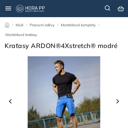
/
Muži
/
Pracovní oděvy
/
Montérkové komplety
/
Montérkové kraťasy
/
Kraťasy ARDON®4Xstretch® modré