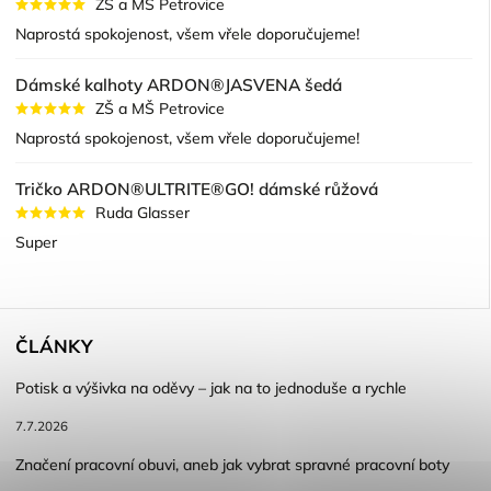
ZŠ a MŠ Petrovice
Naprostá spokojenost, všem vřele doporučujeme!
Dámské kalhoty ARDON®JASVENA šedá
ZŠ a MŠ Petrovice
Naprostá spokojenost, všem vřele doporučujeme!
Tričko ARDON®ULTRITE®GO! dámské růžová
Ruda Glasser
Super
ČLÁNKY
Potisk a výšivka na oděvy – jak na to jednoduše a rychle
7.7.2026
Značení pracovní obuvi, aneb jak vybrat spravné pracovní boty