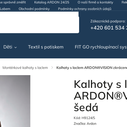
se správně změřit
Katalog ARDON 24/25
O naší firmě a kontakty
Rek
d Labem
Obchodní podmínky
Podmínky ochrany osobních údajů
Zákaznická podpora:
+420 601 534 
Děti
Textil s potiskem
FIT GO rychloupínací sy
Montérkové kalhoty s laclem
/
Kalhoty s laclem ARDON®VISION zkrácen
Kalhoty s 
ARDON®VI
šedá
Kód:
H9124/S
Značka:
Ardon