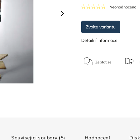
Neohodnoceno
Zvolte variantu
Detailní informace
Zeptat se
Hl
Související soubory (5)
Hodnocení
Dis