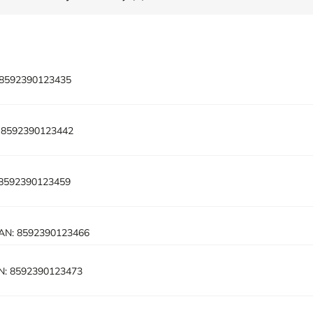
8592390123435
8592390123442
8592390123459
AN:
8592390123466
N:
8592390123473