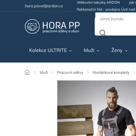
Velikostní tabulky ARDON
Jak 
hora.pavel@ardon.cz
Reklamační řád - prodejna Ústí na
Kolekce ULTRITE
Muži
Ženy
/
Muži
/
Pracovní oděvy
/
Montérkové komplety
/