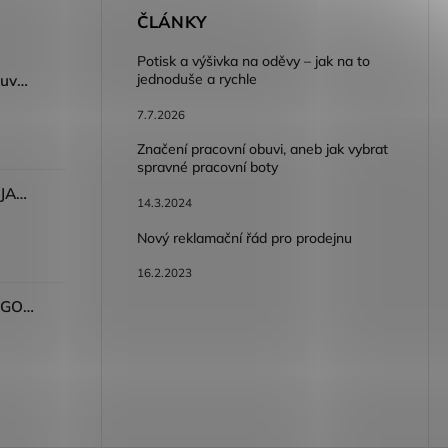
E
ČLÁNKY
Potisk a výšivka na oděvy – jak na to
jednoduše a rychle
Dámský volnočasový nazouvák ARDON®JUNO - růžová
7.7.2026
Značení pracovní obuvi, aneb jak vybrat
spravné pracovní boty
Dámské kalhoty ARDON®JASVENA šedá
14.3.2024
Nový reklamační řád pro prodejnu
16.2.2023
Tričko ARDON®ULTRITE®GO! dámské růžová