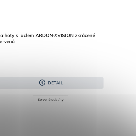
alhoty s laclem ARDON®VISION zkrácené
ervená
DETAIL
červené odstíny