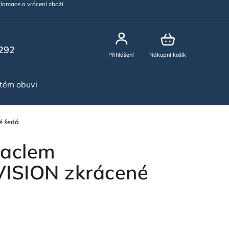
lamace a vrácení zboží
292
Přihlášení
Nákupní košík
stém obuvi
NOVINKY
é šedá
laclem
SION zkrácené