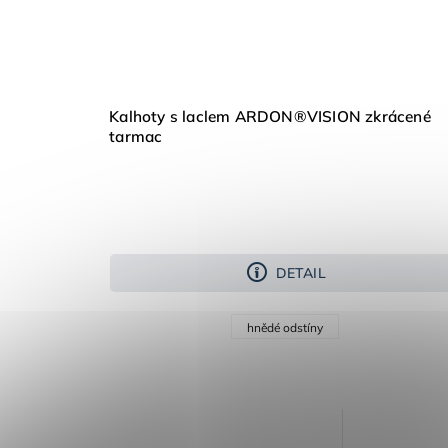
Kalhoty s laclem ARDON®VISION zkrácené
tarmac
DETAIL
hnědé odstíny