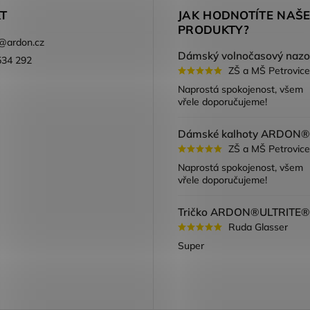
T
JAK HODNOTÍTE NAŠ
PRODUKTY?
@
ardon.cz
534 292
ZŠ a MŠ Petrovice
ook
Naprostá spokojenost, všem
vřele doporučujeme!
ZŠ a MŠ Petrovice
Naprostá spokojenost, všem
vřele doporučujeme!
Ruda Glasser
Super