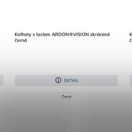
Kalhoty s laclem ARDON®VISION zkrácené
K
černá
č
DETAIL
Černá