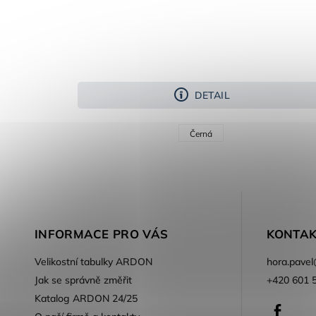
DETAIL
Černá
INFORMACE PRO VÁS
KONTAK
Velikostní tabulky ARDON
hora.pavel
Jak se správně změřit
+420 601 
Katalog ARDON 24/25
Faceb