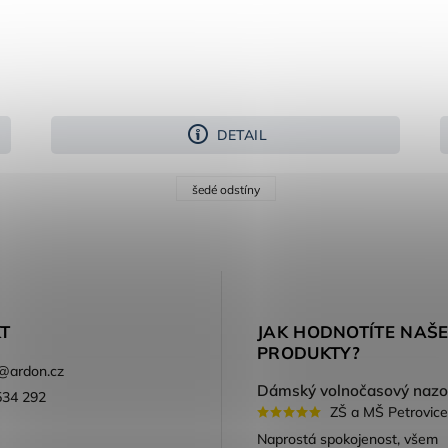
DETAIL
šedé odstíny
T
JAK HODNOTÍTE NAŠ
PRODUKTY?
@
ardon.cz
534 292
ZŠ a MŠ Petrovice
ook
Naprostá spokojenost, všem