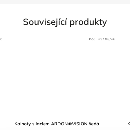
Související produkty
40
Kód:
H9108/46
Kalhoty s laclem ARDON®VISION šedá
K