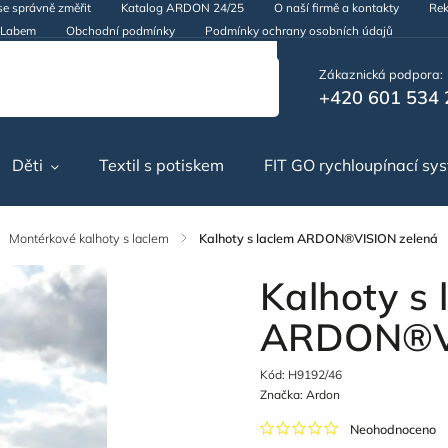
se správně změřit
Katalog ARDON 24/25
O naší firmě a kontakty
Rek
d Labem
Obchodní podmínky
Podmínky ochrany osobních údajů
Zákaznická podpora:
+420 601 534 
Děti
Textil s potiskem
FIT GO rychloupínací sy
Montérkové kalhoty s laclem
/
Kalhoty s laclem ARDON®VISION zelená
Kalhoty s 
ARDON®VI
Kód:
H9192/46
Značka:
Ardon
Neohodnoceno