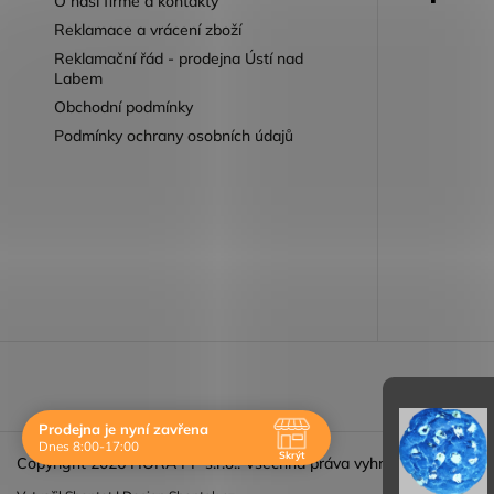
O naší firmě a kontakty
Reklamace a vrácení zboží
Reklamační řád - prodejna Ústí nad
Labem
Obchodní podmínky
Podmínky ochrany osobních údajů
Reklamace 
Prodejna je nyní zavřena
Dnes 8:00-17:00
Skrýt
Copyright 2026
HORA PP s.r.o.
. Všechna práva vyhrazena.
Navštivte nás osobně