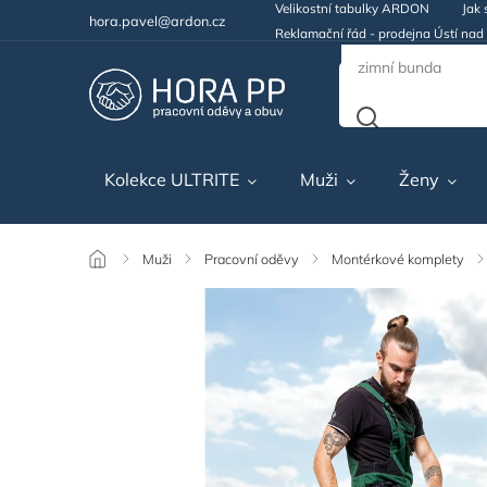
Velikostní tabulky ARDON
Jak 
hora.pavel@ardon.cz
Reklamační řád - prodejna Ústí na
Kolekce ULTRITE
Muži
Ženy
/
Muži
/
Pracovní oděvy
/
Montérkové komplety
/