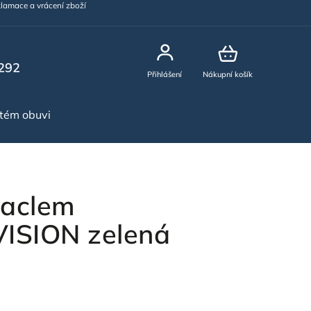
lamace a vrácení zboží
292
Přihlášení
Nákupní košík
stém obuvi
NOVINKY
laclem
SION zelená