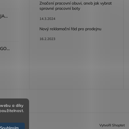
Značení pracovní obuvi, aneb jak vybrat
spravné pracovní boty
Dámské kalhoty ARDON®JASVENA šedá
14.3.2024
Nový reklamační řád pro prodejnu
16.2.2023
Tričko ARDON®ULTRITE®GO! dámské růžová
bních údajů
 webu a díky
použitelnost.
Vytvořil Shoptet
Souhlasím