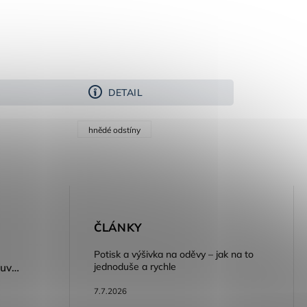
DETAIL
hnědé odstíny
E
ČLÁNKY
Potisk a výšivka na oděvy – jak na to
jednoduše a rychle
Dámský volnočasový nazouvák ARDON®JUNO - růžová
7.7.2026