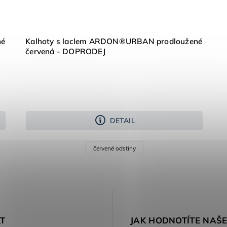
né
Kalhoty s laclem ARDON®URBAN prodloužené
červená - DOPRODEJ
DETAIL
červené odstíny
T
JAK HODNOTÍTE NAŠ