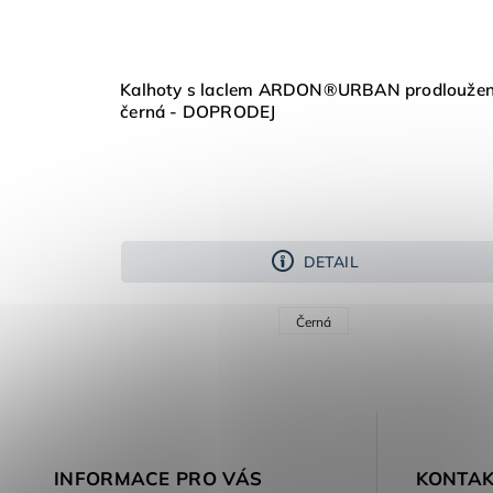
Kalhoty s laclem ARDON®URBAN prodlouže
černá - DOPRODEJ
DETAIL
Černá
INFORMACE PRO VÁS
KONTAK