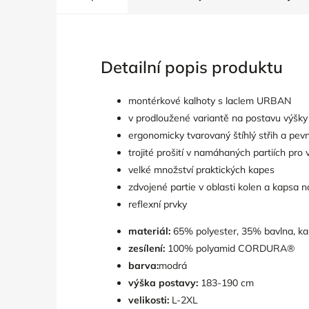
Detailní popis produktu
montérkové kalhoty s laclem URBAN
v prodloužené variantě na postavu výšk
ergonomicky tvarovaný štíhlý střih a pev
trojité prošití v namáhaných partiích pro 
velké množství praktických kapes
zdvojené partie v oblasti kolen a kapsa n
reflexní prvky
materiál:
65% polyester, 35% bavlna, ka
zesílení:
100% polyamid CORDURA®
barva:
modrá
výška postavy:
183-190 cm
velikosti:
L-2XL