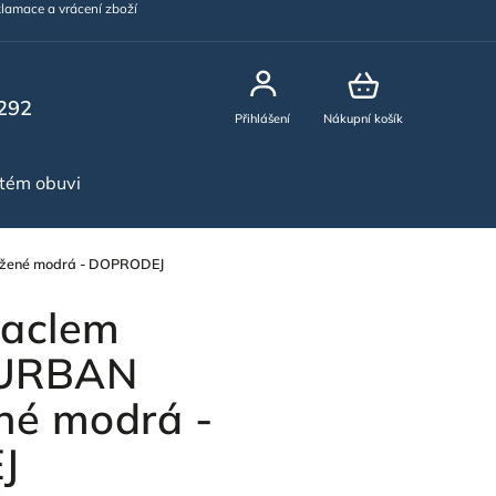
lamace a vrácení zboží
292
Přihlášení
Nákupní košík
stém obuvi
NOVINKY
užené modrá - DOPRODEJ
laclem
URBAN
né modrá -
J