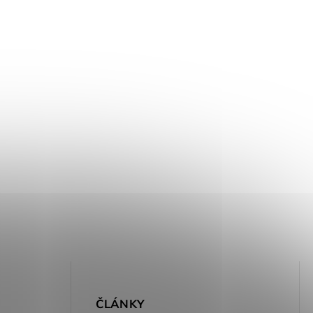
E
ČLÁNKY