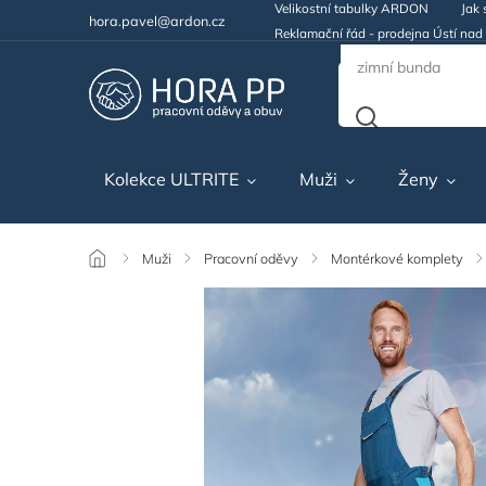
Velikostní tabulky ARDON
Jak 
hora.pavel@ardon.cz
Reklamační řád - prodejna Ústí na
Kolekce ULTRITE
Muži
Ženy
/
Muži
/
Pracovní oděvy
/
Montérkové komplety
/