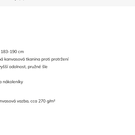
y 183-190 cm
ná kanvasová tkanina proti protržení
vyšší odolnost, pružné šle
a nákoleníky
nvasová vazba, cca 270 g/m²