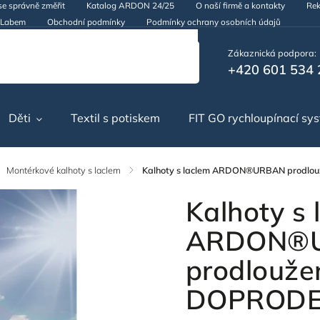
se správně změřit
Katalog ARDON 24/25
O naší firmě a kontakty
Rek
d Labem
Obchodní podmínky
Podmínky ochrany osobních údajů
Zákaznická podpora:
+420 601 534 
Děti
Textil s potiskem
FIT GO rychloupínací sy
Montérkové kalhoty s laclem
/
Kalhoty s laclem ARDON®URBAN prodlo
Kalhoty s 
ARDON®
prodlouže
DOPRODE