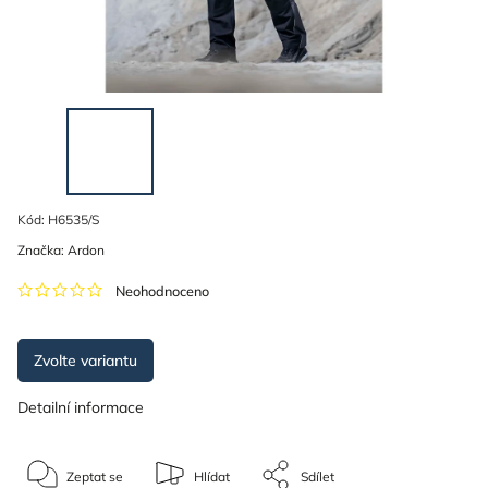
Kód:
H6535/S
Značka:
Ardon
Neohodnoceno
Zvolte variantu
Detailní informace
Zeptat se
Hlídat
Sdílet