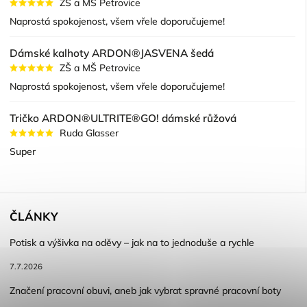
ZŠ a MŠ Petrovice
Naprostá spokojenost, všem vřele doporučujeme!
Dámské kalhoty ARDON®JASVENA šedá
ZŠ a MŠ Petrovice
Naprostá spokojenost, všem vřele doporučujeme!
Tričko ARDON®ULTRITE®GO! dámské růžová
Ruda Glasser
Super
ČLÁNKY
Potisk a výšivka na oděvy – jak na to jednoduše a rychle
7.7.2026
Značení pracovní obuvi, aneb jak vybrat spravné pracovní boty