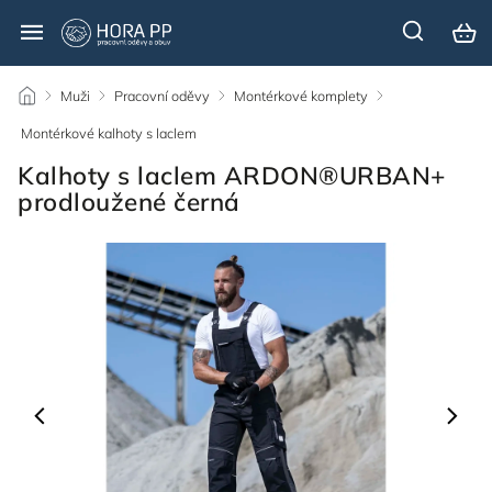
/
Muži
/
Pracovní oděvy
/
Montérkové komplety
/
Montérkové kalhoty s laclem
/
Kalhoty s laclem ARDON®URBAN+
prodloužené černá