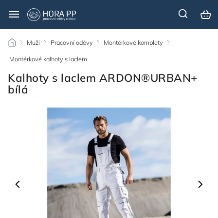
/
Muži
/
Pracovní oděvy
/
Montérkové komplety
/
Montérkové kalhoty s laclem
/
Kalhoty s laclem ARDON®URBAN+
bílá