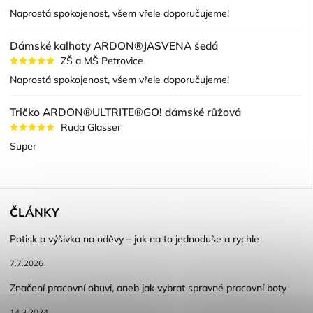
Naprostá spokojenost, všem vřele doporučujeme!
Dámské kalhoty ARDON®JASVENA šedá
ZŠ a MŠ Petrovice
Naprostá spokojenost, všem vřele doporučujeme!
Tričko ARDON®ULTRITE®GO! dámské růžová
Ruda Glasser
Super
ČLÁNKY
Potisk a výšivka na oděvy – jak na to jednoduše a rychle
7.7.2026
Značení pracovní obuvi, aneb jak vybrat spravné pracovní boty
14.3.2024