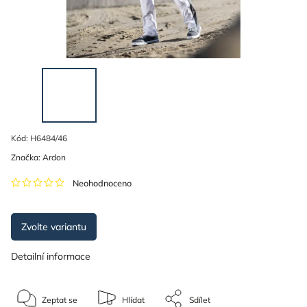
Kód:
H6484/46
Značka:
Ardon
Neohodnoceno
Zvolte variantu
Detailní informace
Zeptat se
Hlídat
Sdílet