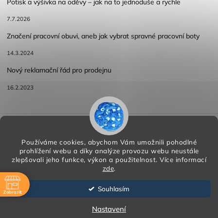
Potisk a výšivka na oděvy – jak na to jednoduše a rychle
7.7.2026
Značení pracovní obuvi, aneb jak vybrat spravné pracovní boty
14.3.2024
Nový reklamační řád pro prodejnu
16.2.2023
Reklamace a vracení zboží
Obchodní podmínky
Podmínky ochrany osobních údajů
Používáme cookies, abychom Vám umožnili pohodlné
prohlížení webu a díky analýze provozu webu neustále
zlepšovali jeho funkce, výkon a použitelnost.
Více informací
zde
.
Copyright 2026
HORA PP s.r.o.
. Všechna práva vyhrazena.
Vytvořil
Shoptet
| Design
Shoptak.cz
Souhlasím
Zobrazit
Vytvořil Shoptet
ě
Nastavení