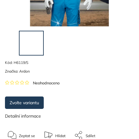
Kód:
H6119/S
Značka:
Ardon
Neohodnoceno
Zvolte variantu
Detailní informace
Zeptat se
Hlídat
Sdílet