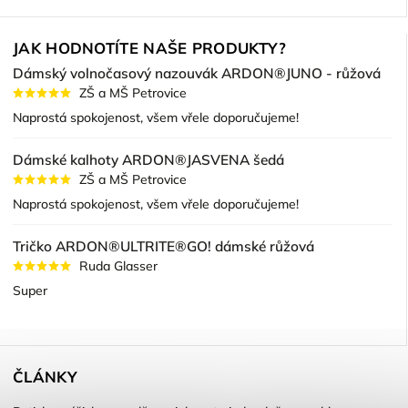
JAK HODNOTÍTE NAŠE PRODUKTY?
Dámský volnočasový nazouvák ARDON®JUNO - růžová
ZŠ a MŠ Petrovice
Naprostá spokojenost, všem vřele doporučujeme!
Dámské kalhoty ARDON®JASVENA šedá
ZŠ a MŠ Petrovice
Naprostá spokojenost, všem vřele doporučujeme!
Tričko ARDON®ULTRITE®GO! dámské růžová
Ruda Glasser
Super
ČLÁNKY