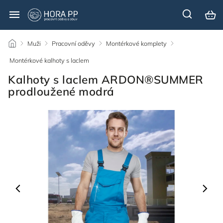
/
Muži
/
Pracovní oděvy
/
Montérkové komplety
/
Montérkové kalhoty s laclem
/
Kalhoty s laclem ARDON®SUMMER
prodloužené modrá