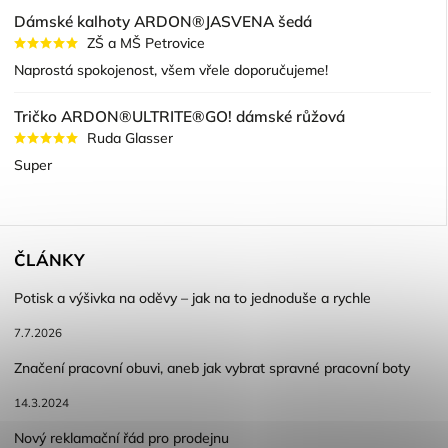
Dámské kalhoty ARDON®JASVENA šedá
ZŠ a MŠ Petrovice
Naprostá spokojenost, všem vřele doporučujeme!
Tričko ARDON®ULTRITE®GO! dámské růžová
Ruda Glasser
Super
ČLÁNKY
Potisk a výšivka na oděvy – jak na to jednoduše a rychle
7.7.2026
Značení pracovní obuvi, aneb jak vybrat spravné pracovní boty
14.3.2024
Nový reklamační řád pro prodejnu