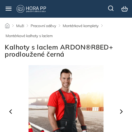
/
Muži
/
Pracovní oděvy
/
Montérkové komplety
/
Montérkové kalhoty s laclem
/
Kalhoty s laclem ARDON®R8ED+
prodloužené černá