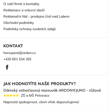
O naší firmě a kontakty
Reklamace a vrácení zboží
Reklamační řád - prodejna Ústí nad Labem
Obchodní podmínky
Podmínky ochrany osobních údajů
KONTAKT
hora.pavel
@
ardon.cz
+420 601 534 292
Facebook
JAK HODNOTÍTE NAŠE PRODUKTY?
Dámský volnočasový nazouvák ARDON®JUNO - růžová
ZŠ a MŠ Petrovice
Naprostá spokojenost, všem vřele doporučujeme!