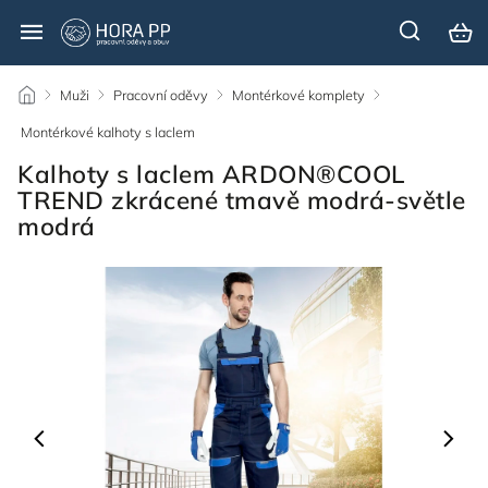
/
Muži
/
Pracovní oděvy
/
Montérkové komplety
/
Montérkové kalhoty s laclem
/
Kalhoty s laclem ARDON®COOL
TREND zkrácené tmavě modrá-světle
modrá