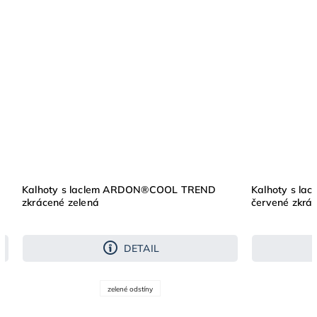
Kalhoty s laclem ARDON®COOL TREND
Kalhoty s l
zkrácené zelená
červené zkrá
DETAIL
zelené odstíny