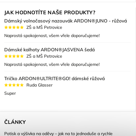
JAK HODNOTÍTE NAŠE PRODUKTY?
Dámský volnočasový nazouvák ARDON®JUNO - růžová
ZŠ a MŠ Petrovice
Naprostá spokojenost, všem vřele doporučujeme!
Dámské kalhoty ARDON®JASVENA šedá
ZŠ a MŠ Petrovice
Naprostá spokojenost, všem vřele doporučujeme!
Tričko ARDON®ULTRITE®GO! dámské růžová
Ruda Glasser
Super
ČLÁNKY
Potisk a výšivka na oděvy – jak na to jednoduše a rychle