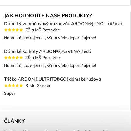
JAK HODNOTÍTE NAŠE PRODUKTY?
Dámský volnočasový nazouvák ARDON®JUNO - růžová
ZŠ a MŠ Petrovice
Naprostá spokojenost, všem vřele doporučujeme!
Dámské kalhoty ARDON®JASVENA šedá
ZŠ a MŠ Petrovice
Naprostá spokojenost, všem vřele doporučujeme!
Tričko ARDON®ULTRITE®GO! dámské růžová
Ruda Glasser
Super
ČLÁNKY