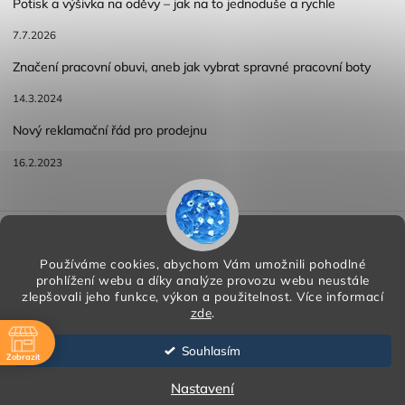
Potisk a výšivka na oděvy – jak na to jednoduše a rychle
7.7.2026
Značení pracovní obuvi, aneb jak vybrat spravné pracovní boty
14.3.2024
Nový reklamační řád pro prodejnu
16.2.2023
Reklamace a vracení zboží
Obchodní podmínky
Podmínky ochrany osobních údajů
Používáme cookies, abychom Vám umožnili pohodlné
prohlížení webu a díky analýze provozu webu neustále
zlepšovali jeho funkce, výkon a použitelnost.
Více informací
zde
.
Copyright 2026
HORA PP s.r.o.
. Všechna práva vyhrazena.
Vytvořil
Shoptet
| Design
Shoptak.cz
Souhlasím
Zobrazit
Vytvořil Shoptet
ě
Nastavení