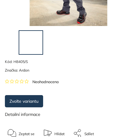
Kód:
H8405/S
Značka:
Ardon
Neohodnoceno
Zvolte variantu
Detailní informace
Zeptat se
Hlídat
Sdílet