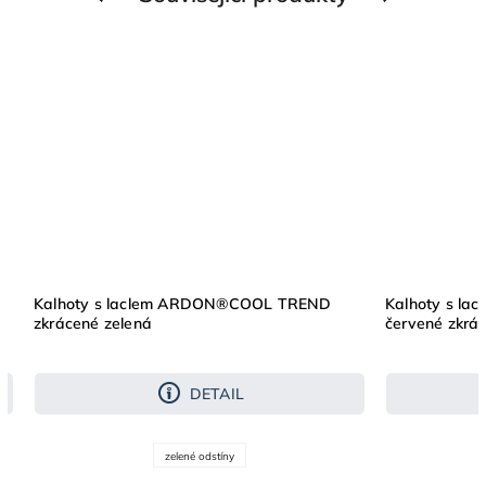
Kalhoty s laclem ARDON®COOL TREND
Kalhoty s l
zkrácené zelená
červené zkrá
DETAIL
zelené odstíny