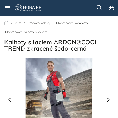
/
Muži
/
Pracovní oděvy
/
Montérkové komplety
/
Montérkové kalhoty s laclem
/
Kalhoty s laclem ARDON®COOL
TREND zkrácené šedo-černá