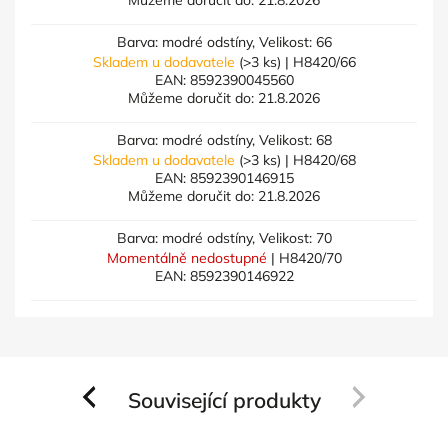
Můžeme doručit do:
21.8.2026
Barva: modré odstíny, Velikost: 66
Skladem u dodavatele
(>3 ks)
| H8420/66
EAN:
8592390045560
Můžeme doručit do:
21.8.2026
Barva: modré odstíny, Velikost: 68
Skladem u dodavatele
(>3 ks)
| H8420/68
EAN:
8592390146915
Můžeme doručit do:
21.8.2026
Barva: modré odstíny, Velikost: 70
Momentálně nedostupné
| H8420/70
EAN:
8592390146922
Související produkty
Previous
Next