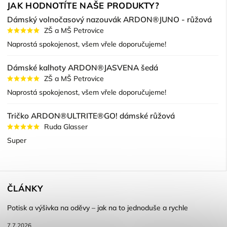
JAK HODNOTÍTE NAŠE PRODUKTY?
Dámský volnočasový nazouvák ARDON®JUNO - růžová
ZŠ a MŠ Petrovice
Naprostá spokojenost, všem vřele doporučujeme!
Dámské kalhoty ARDON®JASVENA šedá
ZŠ a MŠ Petrovice
Naprostá spokojenost, všem vřele doporučujeme!
Tričko ARDON®ULTRITE®GO! dámské růžová
Ruda Glasser
Super
ČLÁNKY
Potisk a výšivka na oděvy – jak na to jednoduše a rychle
7.7.2026