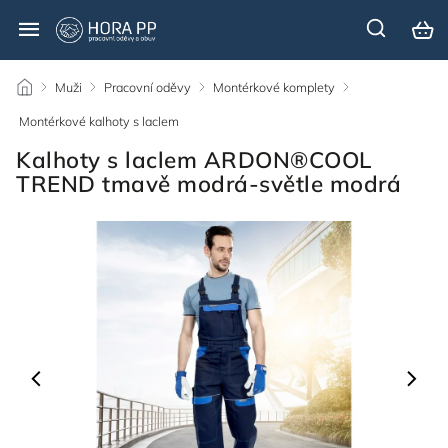
/
Muži
/
Pracovní oděvy
/
Montérkové komplety
/
Montérkové kalhoty s laclem
/
Kalhoty s laclem ARDON®COOL
TREND tmavě modrá-světle modrá