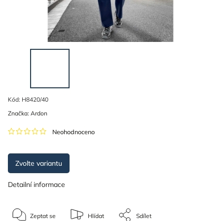
Kód:
H8420/40
Značka:
Ardon
Neohodnoceno
Zvolte variantu
Detailní informace
Zeptat se
Hlídat
Sdílet