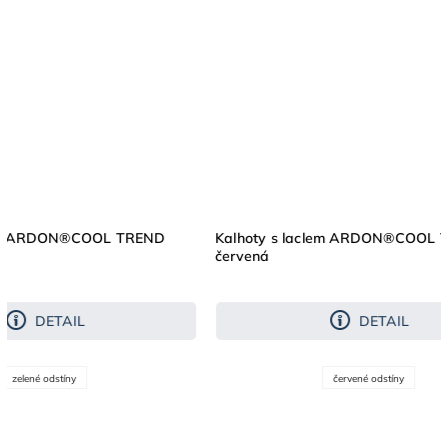
OL TREND
Kalhoty s laclem ARDON®COOL TREND
červená
DETAIL
červené odstíny