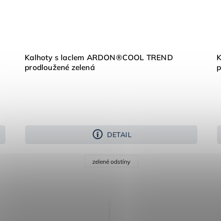
Kalhoty s laclem ARDON®COOL TREND
prodloužené zelená
p
DETAIL
zelené odstíny