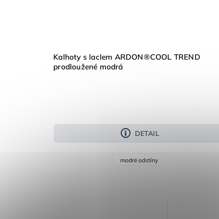
Kalhoty s laclem ARDON®COOL TREND
prodloužené modrá
DETAIL
modré odstíny