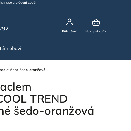
lamace a vrácení zboží
292
Přihlášení
Nákupní košík
stém obuvi
NOVINKY
odloužené šedo-oranžová
laclem
OOL TREND
né šedo-oranžová