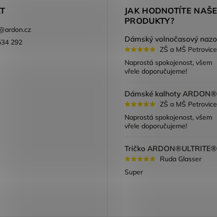
T
JAK HODNOTÍTE NAŠ
PRODUKTY?
@
ardon.cz
534 292
ZŠ a MŠ Petrovice
ook
Naprostá spokojenost, všem
vřele doporučujeme!
ZŠ a MŠ Petrovice
Naprostá spokojenost, všem
vřele doporučujeme!
Ruda Glasser
Super