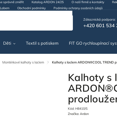
se správně změřit
Katalog ARDON 24/25
O naší firmě a kontakty
Rek
d Labem
Obchodní podmínky
Podmínky ochrany osobních údajů
Zákaznická podpora:
+420 601 534 
Děti
Textil s potiskem
FIT GO rychloupínací sy
Montérkové kalhoty s laclem
/
Kalhoty s laclem ARDON®COOL TREND pr
Kalhoty s 
ARDON®C
prodlouže
Kód:
H8410/S
Značka:
Ardon