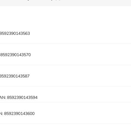
8592390143563
8592390143570
8592390143587
AN:
8592390143594
N:
8592390143600