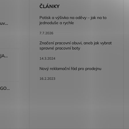
E
ČLÁNKY
Potisk a výšivka na oděvy – jak na to
jednoduše a rychle
Dámský volnočasový nazouvák ARDON®JUNO - růžová
7.7.2026
Značení pracovní obuvi, aneb jak vybrat
spravné pracovní boty
Dámské kalhoty ARDON®JASVENA šedá
14.3.2024
Nový reklamační řád pro prodejnu
16.2.2023
Tričko ARDON®ULTRITE®GO! dámské růžová