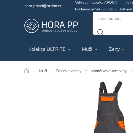
Velikostní tabulky ARDON
Jak 
hora.pavel@ardon.cz
Reklamační řád - prodejna Ústí na
Kolekce ULTRITE
Muži
Ženy
/
Muži
/
Pracovní oděvy
/
Montérkové komplety
/