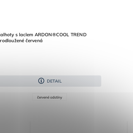
Kalhoty s laclem ARDON®COOL TREND
rodloužené červená
DETAIL
červené odstíny