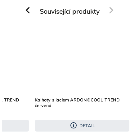
Související produkty
Previous
Next
OL TREND
Kalhoty s laclem ARDON®COOL TREND
červená
DETAIL