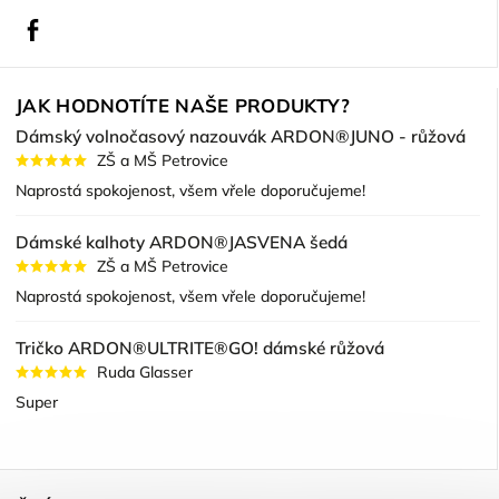
Facebook
JAK HODNOTÍTE NAŠE PRODUKTY?
Dámský volnočasový nazouvák ARDON®JUNO - růžová
ZŠ a MŠ Petrovice
Naprostá spokojenost, všem vřele doporučujeme!
Dámské kalhoty ARDON®JASVENA šedá
ZŠ a MŠ Petrovice
Naprostá spokojenost, všem vřele doporučujeme!
Tričko ARDON®ULTRITE®GO! dámské růžová
Ruda Glasser
Super