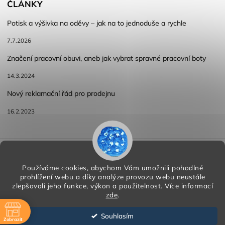
ČLÁNKY
Potisk a výšivka na oděvy – jak na to jednoduše a rychle
7.7.2026
Značení pracovní obuvi, aneb jak vybrat spravné pracovní boty
14.3.2024
Nový reklamační řád pro prodejnu
16.2.2023
Reklamace a vracení zboží
Obchodní podmínky
Podmínky ochrany osobních údajů
Používáme cookies, abychom Vám umožnili pohodlné
prohlížení webu a díky analýze provozu webu neustále
zlepšovali jeho funkce, výkon a použitelnost.
Více informací
zde
.
Copyright 2026
HORA PP s.r.o.
. Všechna práva vyhrazena.
Vytvořil
Shoptet
| Design
Shoptak.cz
Souhlasím
Zobrazit