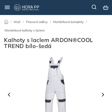
/
Muži
/
Pracovní oděvy
/
Montérkové komplety
/
Montérkové kalhoty s laclem
/
Kalhoty s laclem ARDON®COOL
TREND bílo-šedá