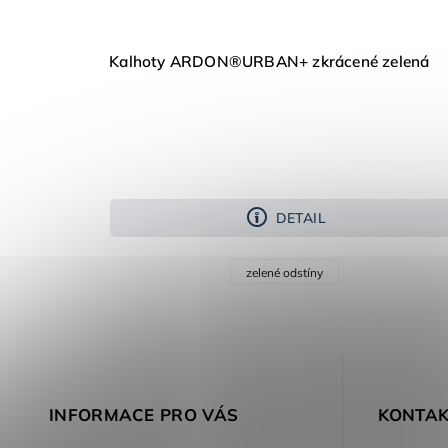
Kalhoty ARDON®URBAN+ zkrácené zelená
DETAIL
zelené odstíny
INFORMACE PRO VÁS
KONTAK