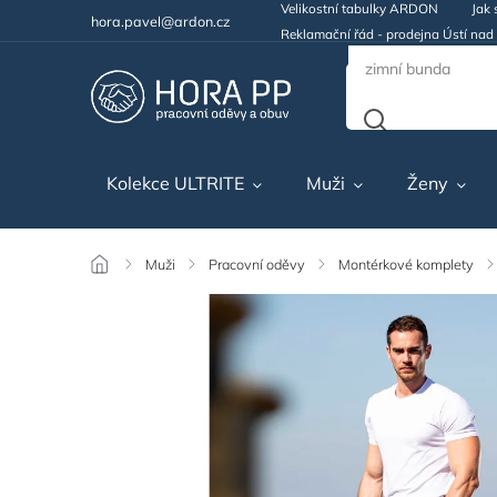
Velikostní tabulky ARDON
Jak 
hora.pavel@ardon.cz
Reklamační řád - prodejna Ústí na
Kolekce ULTRITE
Muži
Ženy
/
Muži
/
Pracovní oděvy
/
Montérkové komplety
/