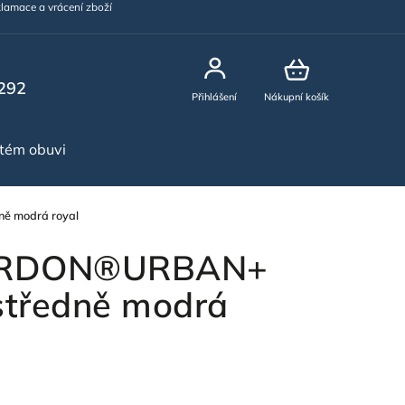
lamace a vrácení zboží
292
Přihlášení
Nákupní košík
stém obuvi
NOVINKY
ě modrá royal
 ARDON®URBAN+
středně modrá