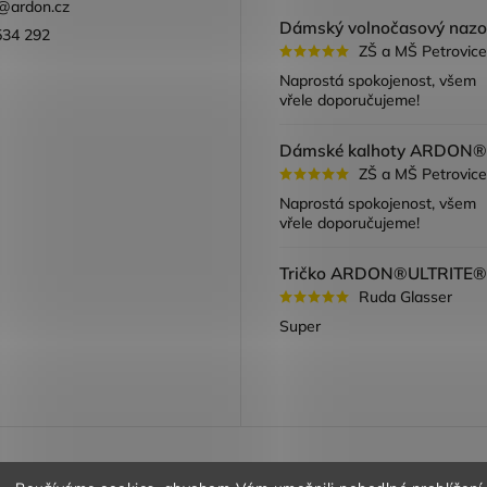
@
ardon.cz
534 292
ZŠ a MŠ Petrovice
ook
Naprostá spokojenost, všem
vřele doporučujeme!
ZŠ a MŠ Petrovice
Naprostá spokojenost, všem
vřele doporučujeme!
Ruda Glasser
Super
a vracení zboží
Obchodní podmínky
Podmínky ochrany oso