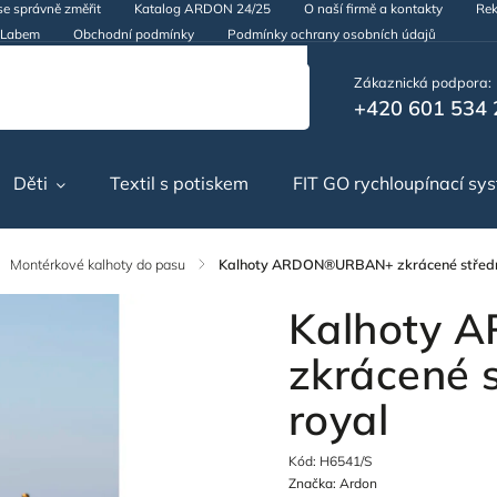
se správně změřit
Katalog ARDON 24/25
O naší firmě a kontakty
Rek
d Labem
Obchodní podmínky
Podmínky ochrany osobních údajů
Zákaznická podpora:
+420 601 534 
Děti
Textil s potiskem
FIT GO rychloupínací sy
Montérkové kalhoty do pasu
/
Kalhoty ARDON®URBAN+ zkrácené středn
Kalhoty
zkrácené 
royal
Kód:
H6541/S
Značka:
Ardon