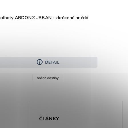
Kalhoty ARDON®URBAN+ zkrácené hnědá
DETAIL
hnědé odstíny
E
ČLÁNKY