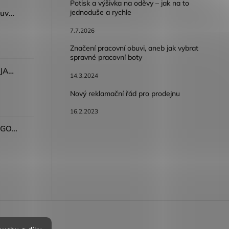
Potisk a výšivka na oděvy – jak na to
jednoduše a rychle
Dámský volnočasový nazouvák ARDON®JUNO - růžová
7.7.2026
Značení pracovní obuvi, aneb jak vybrat
spravné pracovní boty
Dámské kalhoty ARDON®JASVENA šedá
14.3.2024
Nový reklamační řád pro prodejnu
16.2.2023
Tričko ARDON®ULTRITE®GO! dámské růžová
bních údajů