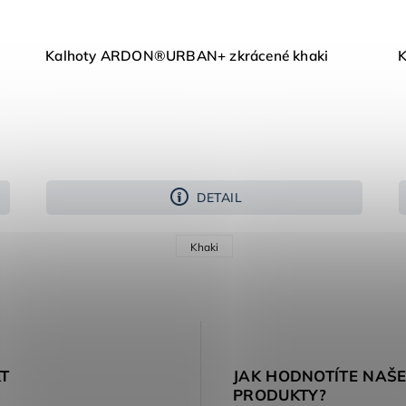
Kalhoty ARDON®URBAN+ zkrácené khaki
DETAIL
Khaki
T
JAK HODNOTÍTE NAŠ
PRODUKTY?