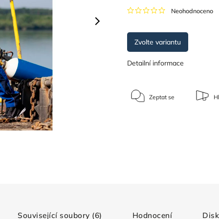
Neohodnoceno
Zvolte variantu
Detailní informace
Zeptat se
Hl
Související soubory (6)
Hodnocení
Dis