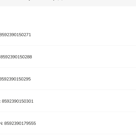
8592390150271
8592390150288
8592390150295
:
8592390150301
N:
8592390179555