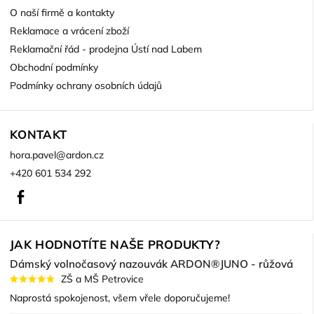
O naší firmě a kontakty
Reklamace a vrácení zboží
Reklamační řád - prodejna Ústí nad Labem
Obchodní podmínky
Podmínky ochrany osobních údajů
KONTAKT
hora.pavel
@
ardon.cz
+420 601 534 292
Facebook
JAK HODNOTÍTE NAŠE PRODUKTY?
Dámský volnočasový nazouvák ARDON®JUNO - růžová
ZŠ a MŠ Petrovice
Naprostá spokojenost, všem vřele doporučujeme!