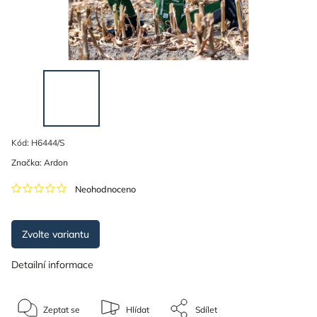
Kód:
H6444/S
Značka:
Ardon
Neohodnoceno
Zvolte variantu
Detailní informace
Zeptat se
Hlídat
Sdílet