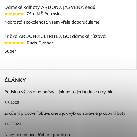
Dámské kalhoty ARDON®JASVENA šedá
ZŠ a MŠ Petrovice
Naprostá spokojenost, všem vřele doporučujeme!
Tričko ARDON®ULTRITE®GO! dámské růžová
Ruda Glasser
Super
ČLÁNKY
Potisk a výšivka na oděvy – jak na to jednoduše a rychle
7.7.2026
Značení pracovní obuvi, aneb jak vybrat spravné pracovní boty
14.3.2024
Nový reklamační řád pro prodejnu