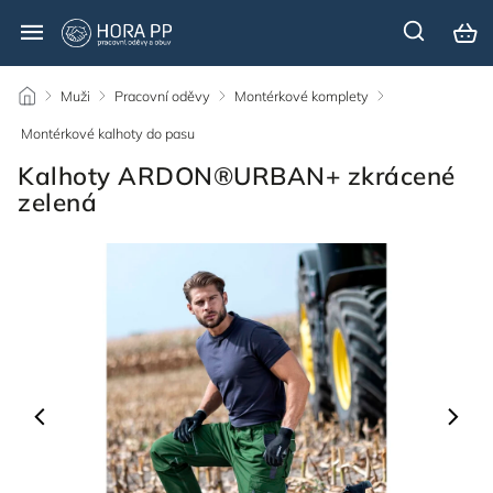
/
Muži
/
Pracovní oděvy
/
Montérkové komplety
/
Montérkové kalhoty do pasu
/
Kalhoty ARDON®URBAN+ zkrácené
zelená