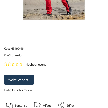
Kód:
H6490/46
Značka:
Ardon
Neohodnoceno
Zvolte variantu
Detailní informace
Zeptat se
Hlídat
Sdílet