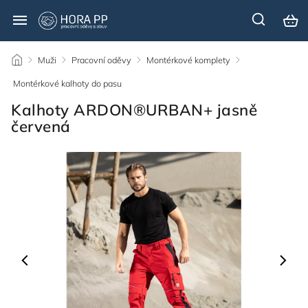
/
Muži
/
Pracovní oděvy
/
Montérkové komplety
/
Montérkové kalhoty do pasu
/
Kalhoty ARDON®URBAN+ jasně
červená