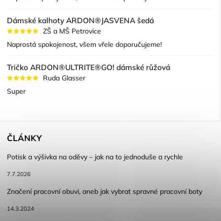
Dámské kalhoty ARDON®JASVENA šedá
ZŠ a MŠ Petrovice
Naprostá spokojenost, všem vřele doporučujeme!
Tričko ARDON®ULTRITE®GO! dámské růžová
Ruda Glasser
Super
ČLÁNKY
Potisk a výšivka na oděvy – jak na to jednoduše a rychle
7.7.2026
Značení pracovní obuvi, aneb jak vybrat spravné pracovní boty
14.3.2024