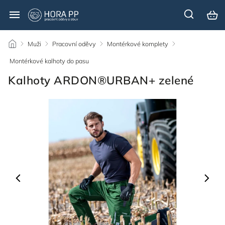
/
Muži
/
Pracovní oděvy
/
Montérkové komplety
/
Montérkové kalhoty do pasu
/
Kalhoty ARDON®URBAN+ zelené