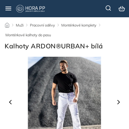
/
Muži
/
Pracovní oděvy
/
Montérkové komplety
/
Montérkové kalhoty do pasu
/
Kalhoty ARDON®URBAN+ bílá