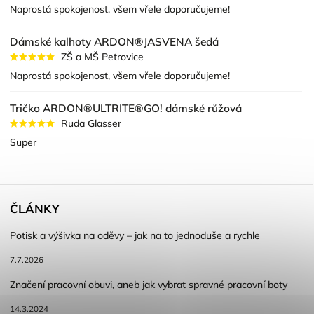
Naprostá spokojenost, všem vřele doporučujeme!
Dámské kalhoty ARDON®JASVENA šedá
ZŠ a MŠ Petrovice
Naprostá spokojenost, všem vřele doporučujeme!
Tričko ARDON®ULTRITE®GO! dámské růžová
Ruda Glasser
Super
ČLÁNKY
Potisk a výšivka na oděvy – jak na to jednoduše a rychle
7.7.2026
Značení pracovní obuvi, aneb jak vybrat spravné pracovní boty
14.3.2024