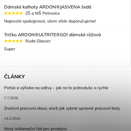
Dámské kalhoty ARDON®JASVENA šedá
ZŠ a MŠ Petrovice
Naprostá spokojenost, všem vřele doporučujeme!
Tričko ARDON®ULTRITE®GO! dámské růžová
Ruda Glasser
Super
ČLÁNKY
Potisk a výšivka na oděvy – jak na to jednoduše a rychle
7.7.2026
Značení pracovní obuvi, aneb jak vybrat spravné pracovní boty
14.3.2024
Nový reklamační řád pro prodejnu