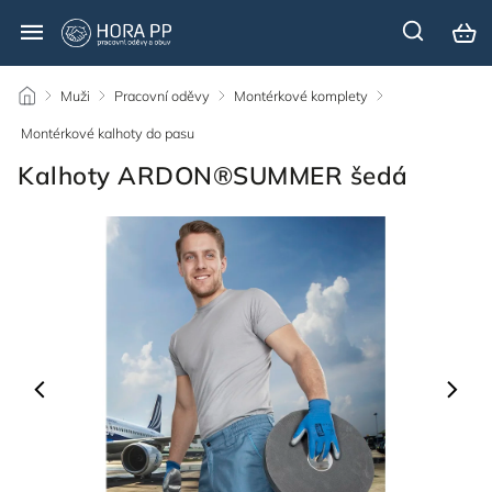
/
Muži
/
Pracovní oděvy
/
Montérkové komplety
/
Montérkové kalhoty do pasu
/
Kalhoty ARDON®SUMMER šedá