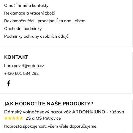
O naší firmě a kontakty
Reklamace a vrácení zboží
Reklamační řád - prodejna Ústí nad Labem
Obchodní podmínky
Podmínky ochrany osobních údajů
KONTAKT
hora.pavel
@
ardon.cz
+420 601 534 292
Facebook
JAK HODNOTÍTE NAŠE PRODUKTY?
Dámský volnočasový nazouvák ARDON®JUNO - růžová
ZŠ a MŠ Petrovice
Naprostá spokojenost, všem vřele doporučujeme!