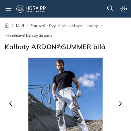
/
Muži
/
Pracovní oděvy
/
Montérkové komplety
/
Montérkové kalhoty do pasu
/
Kalhoty ARDON®SUMMER bílá