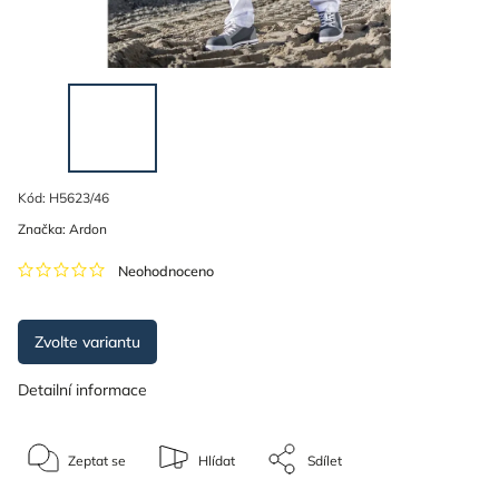
Kód:
H5623/46
Značka:
Ardon
Neohodnoceno
Zvolte variantu
Detailní informace
Zeptat se
Hlídat
Sdílet