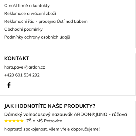
O naší firmě a kontakty
Reklamace a vrácení zboží
Reklamační řád - prodejna Ústí nad Labem
Obchodní podmínky
Podmínky ochrany osobních údajů
KONTAKT
hora.pavel
@
ardon.cz
+420 601 534 292
Facebook
JAK HODNOTÍTE NAŠE PRODUKTY?
Dámský volnočasový nazouvák ARDON®JUNO - růžová
ZŠ a MŠ Petrovice
Naprostá spokojenost, všem vřele doporučujeme!