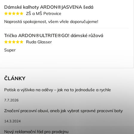
Dámské kalhoty ARDON®JASVENA šedá
ZŠ a MŠ Petrovice
Naprostá spokojenost, všem vřele doporučujeme!
Tričko ARDON®ULTRITE®GO! dámské růžová
Ruda Glasser
Super
ČLÁNKY
Potisk a výšivka na oděvy – jak na to jednoduše a rychle
7.7.2026
Značení pracovní obuvi, aneb jak vybrat spravné pracovní boty
14.3.2024
Nový reklamační řád pro prodejnu