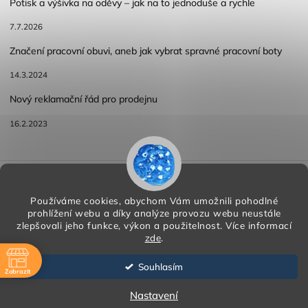
Potisk a výšivka na oděvy – jak na to jednoduše a rychle
7.7.2026
Značení pracovní obuvi, aneb jak vybrat spravné pracovní boty
14.3.2024
Nový reklamační řád pro prodejnu
16.2.2023
Reklamace a vracení zboží
Obchodní podmínky
Podmínky ochrany osobních údajů
Používáme cookies, abychom Vám umožnili pohodlné
prohlížení webu a díky analýze provozu webu neustále
zlepšovali jeho funkce, výkon a použitelnost.
Více informací
zde
.
Copyright 2026
HORA PP s.r.o.
. Všechna práva vyhrazena.
Vytvořil
Shoptet
| Design
Shoptak.cz
Souhlasím
Zobrazit
Vytvořil Shoptet
ě
Nastavení