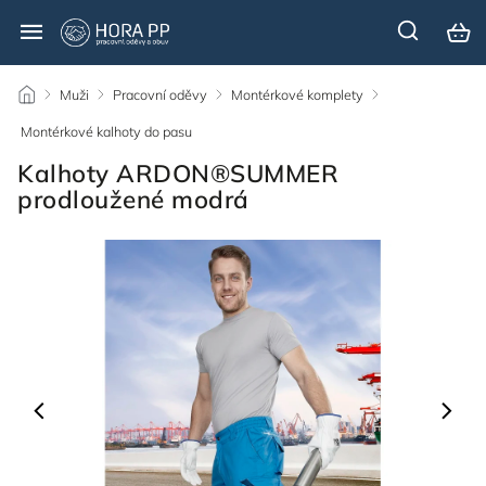
/
Muži
/
Pracovní oděvy
/
Montérkové komplety
/
Montérkové kalhoty do pasu
/
Kalhoty ARDON®SUMMER
prodloužené modrá