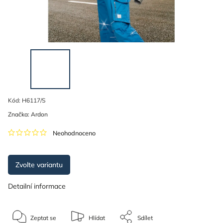
Kód:
H6117/S
Značka:
Ardon
Neohodnoceno
Zvolte variantu
Detailní informace
Zeptat se
Hlídat
Sdílet