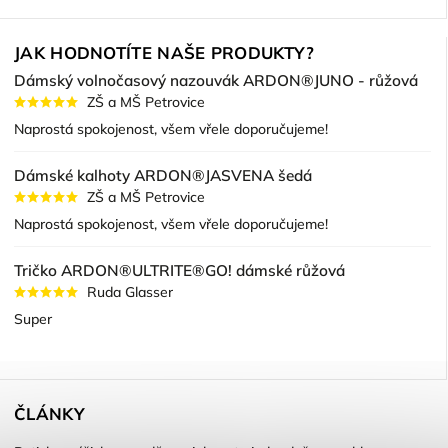
JAK HODNOTÍTE NAŠE PRODUKTY?
Dámský volnočasový nazouvák ARDON®JUNO - růžová
ZŠ a MŠ Petrovice
Naprostá spokojenost, všem vřele doporučujeme!
Dámské kalhoty ARDON®JASVENA šedá
ZŠ a MŠ Petrovice
Naprostá spokojenost, všem vřele doporučujeme!
Tričko ARDON®ULTRITE®GO! dámské růžová
Ruda Glasser
Super
ČLÁNKY