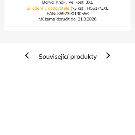
Barva: Khaki, Velikost: 3XL
Skladem u dodavatele
(>3 ks)
| H5617/3XL
EAN:
8592390130556
Můžeme doručit do:
21.8.2026
Související produkty
Previous
Next