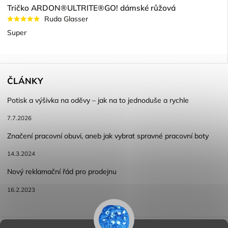
Tričko ARDON®ULTRITE®GO! dámské růžová
Ruda Glasser
Super
ČLÁNKY
Potisk a výšivka na oděvy – jak na to jednoduše a rychle
7.7.2026
Značení pracovní obuvi, aneb jak vybrat spravné pracovní boty
14.3.2024
Nový reklamační řád pro prodejnu
16.2.2023
Reklamace a vracení zboží
Obchodní podmínky