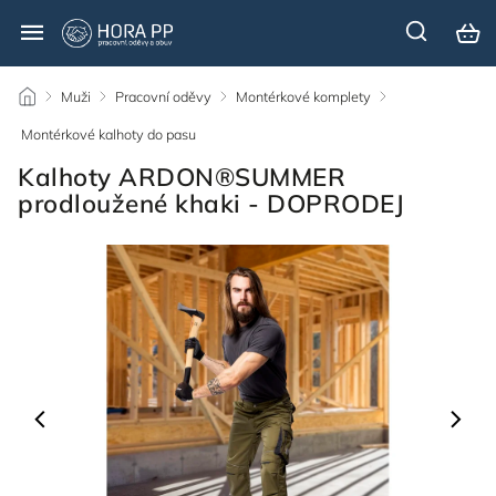
/
Muži
/
Pracovní oděvy
/
Montérkové komplety
/
Montérkové kalhoty do pasu
/
Kalhoty ARDON®SUMMER
prodloužené khaki - DOPRODEJ