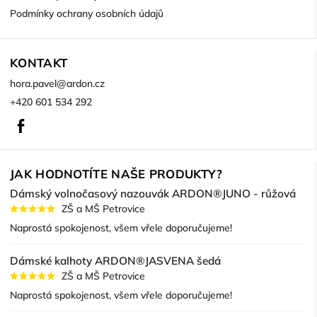
Podmínky ochrany osobních údajů
KONTAKT
hora.pavel
@
ardon.cz
+420 601 534 292
Facebook
JAK HODNOTÍTE NAŠE PRODUKTY?
Dámský volnočasový nazouvák ARDON®JUNO - růžová
ZŠ a MŠ Petrovice
Naprostá spokojenost, všem vřele doporučujeme!
Dámské kalhoty ARDON®JASVENA šedá
ZŠ a MŠ Petrovice
Naprostá spokojenost, všem vřele doporučujeme!