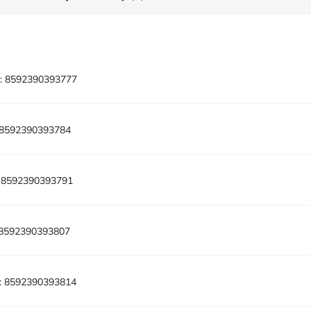
:
8592390393777
8592390393784
8592390393791
8592390393807
:
8592390393814