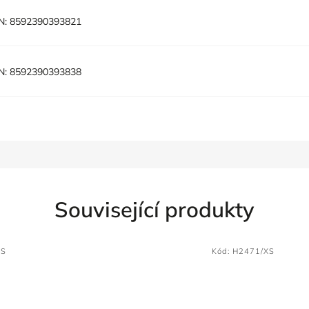
N:
8592390393821
N:
8592390393838
Související produkty
XS
Kód:
H2471/XS