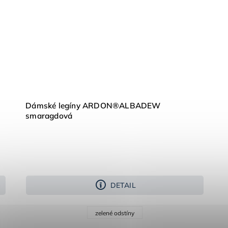
Dámské legíny ARDON®ALBADEW
smaragdová
DETAIL
zelené odstíny