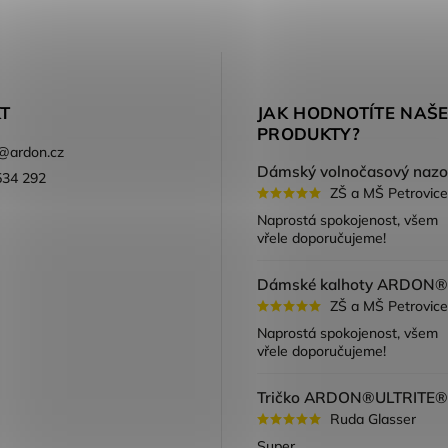
T
JAK HODNOTÍTE NAŠ
PRODUKTY?
@
ardon.cz
534 292
ZŠ a MŠ Petrovice
ook
Naprostá spokojenost, všem
vřele doporučujeme!
ZŠ a MŠ Petrovice
Naprostá spokojenost, všem
vřele doporučujeme!
Ruda Glasser
Super