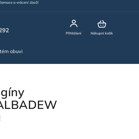
lamace a vrácení zboží
292
Přihlášení
Nákupní košík
stém obuvi
NOVINKY
gíny
ALBADEW
á