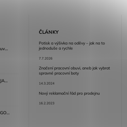
E
ČLÁNKY
Potisk a výšivka na oděvy – jak na to
jednoduše a rychle
Dámský volnočasový nazouvák ARDON®JUNO - růžová
7.7.2026
Značení pracovní obuvi, aneb jak vybrat
spravné pracovní boty
Dámské kalhoty ARDON®JASVENA šedá
14.3.2024
Nový reklamační řád pro prodejnu
16.2.2023
Tričko ARDON®ULTRITE®GO! dámské růžová