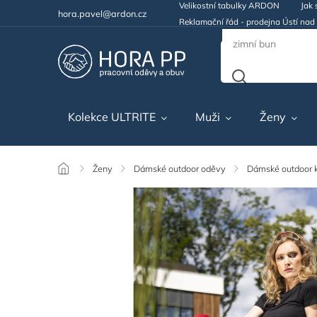
Velikostní tabulky ARDON
Jak 
hora.pavel@ardon.cz
Reklamační řád - prodejna Ústí na
Kolekce ULTRITE
Muži
Ženy
/
Ženy
/
Dámské outdoor oděvy
/
Dámské outdoor 