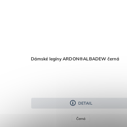
Dámské legíny ARDON®ALBADEW černá
DETAIL
Černá