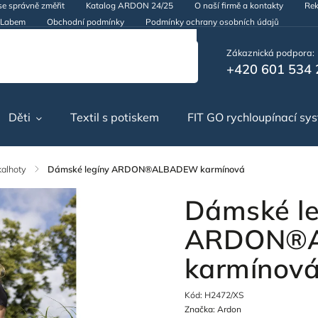
se správně změřit
Katalog ARDON 24/25
O naší firmě a kontakty
Rek
d Labem
Obchodní podmínky
Podmínky ochrany osobních údajů
Zákaznická podpora:
+420 601 534 
Děti
Textil s potiskem
FIT GO rychloupínací sy
kalhoty
/
Dámské legíny ARDON®ALBADEW karmínová
Dámské le
ARDON®
karmínov
Kód:
H2472/XS
Značka:
Ardon