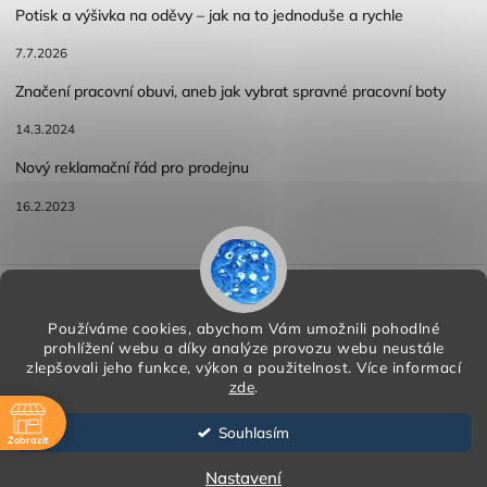
Potisk a výšivka na oděvy – jak na to jednoduše a rychle
7.7.2026
Značení pracovní obuvi, aneb jak vybrat spravné pracovní boty
14.3.2024
Nový reklamační řád pro prodejnu
16.2.2023
Reklamace a vracení zboží
Obchodní podmínky
Podmínky ochrany osobních údajů
Používáme cookies, abychom Vám umožnili pohodlné
prohlížení webu a díky analýze provozu webu neustále
zlepšovali jeho funkce, výkon a použitelnost.
Více informací
zde
.
Copyright 2026
HORA PP s.r.o.
. Všechna práva vyhrazena.
Vytvořil
Shoptet
| Design
Shoptak.cz
Souhlasím
Zobrazit
Vytvořil Shoptet
ě
Nastavení