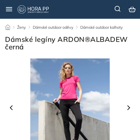
/
Ženy
/
Dámské outdoor oděvy
/
Dámské outdoor kalhoty
/
Dámské legíny ARDON®ALBADEW
černá