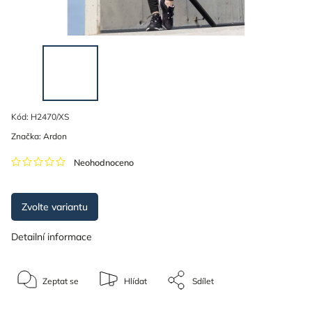
Kód:
H2470/XS
Značka:
Ardon
Neohodnoceno
Zvolte variantu
Detailní informace
Zeptat se
Hlídat
Sdílet