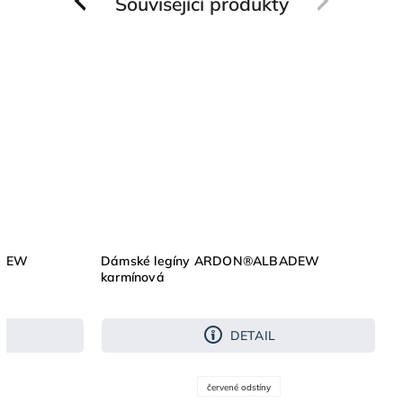
Související produkty
Previous
Next
ADEW
Dámské legíny ARDON®ALBADEW
karmínová
DETAIL
červené odstíny