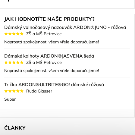
JAK HODNOTÍTE NAŠE PRODUKTY?
Dámský volnočasový nazouvák ARDON®JUNO - růžová
ZŠ a MŠ Petrovice
Naprostá spokojenost, všem vřele doporučujeme!
Dámské kalhoty ARDON®JASVENA šedá
ZŠ a MŠ Petrovice
Naprostá spokojenost, všem vřele doporučujeme!
Tričko ARDON®ULTRITE®GO! dámské růžová
Ruda Glasser
Super
ČLÁNKY