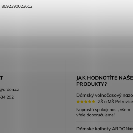
:
8592390023612
T
JAK HODNOTÍTE NAŠ
PRODUKTY?
@
ardon.cz
534 292
ZŠ a MŠ Petrovice
ook
Naprostá spokojenost, všem
vřele doporučujeme!