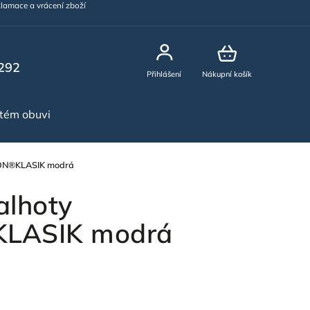
lamace a vrácení zboží
292
Přihlášení
Nákupní košík
stém obuvi
NOVINKY
ON®KLASIK modrá
alhoty
LASIK modrá