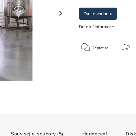
Zvolte variantu
Detailní informace
Zeptat se
Hl
Související soubory (5)
Hodnocení
Dis