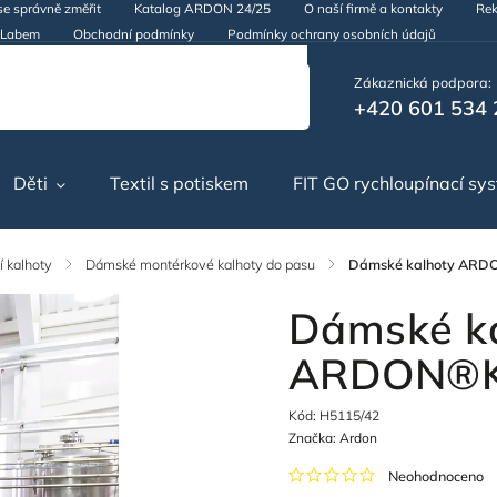
se správně změřit
Katalog ARDON 24/25
O naší firmě a kontakty
Rek
d Labem
Obchodní podmínky
Podmínky ochrany osobních údajů
Zákaznická podpora:
+420 601 534 
Děti
Textil s potiskem
FIT GO rychloupínací sy
 kalhoty
/
Dámské montérkové kalhoty do pasu
/
Dámské kalhoty ARD
Dámské k
ARDON®K
Kód:
H5115/42
Značka:
Ardon
Neohodnoceno