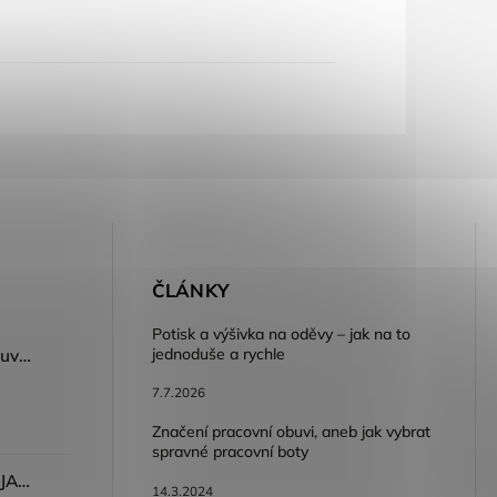
E
ČLÁNKY
Potisk a výšivka na oděvy – jak na to
jednoduše a rychle
Dámský volnočasový nazouvák ARDON®JUNO - růžová
7.7.2026
Značení pracovní obuvi, aneb jak vybrat
spravné pracovní boty
Dámské kalhoty ARDON®JASVENA šedá
14.3.2024