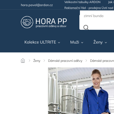
Velikostní tabulky ARDON
Jak 
hora.pavel@ardon.cz
Reklamační řád - prodejna Ústí na
Kolekce ULTRITE
Muži
Ženy
/
Ženy
/
Dámské pracovní oděvy
/
Dámské pracovní