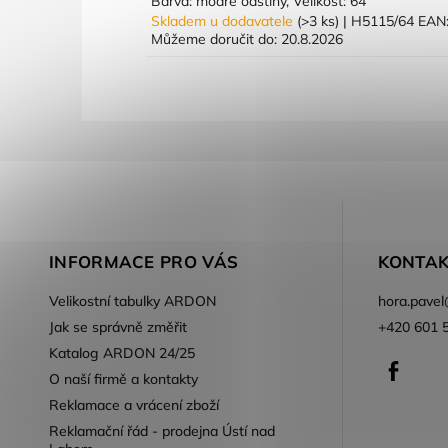
Barva: modré odstíny, Velikost: 64
Skladem u dodavatele
(>3 ks)
| H5115/64
EAN
Můžeme doručit do:
20.8.2026
INFORMACE PRO VÁS
KONTAK
Velikostní tabulky ARDON
hora.pavel
Jak se správně změřit
+420 601 
Katalog ARDON 24/25
Faceb
O naší firmě a kontakty
Reklamace a vrácení zboží
Reklamační řád - prodejna Ústí nad