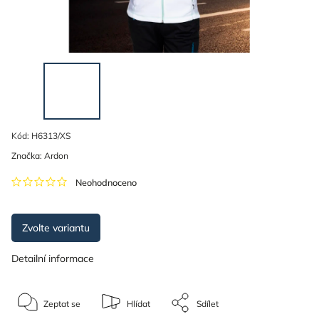
Kód:
H6313/XS
Značka:
Ardon
Neohodnoceno
Zvolte variantu
Detailní informace
Zeptat se
Hlídat
Sdílet