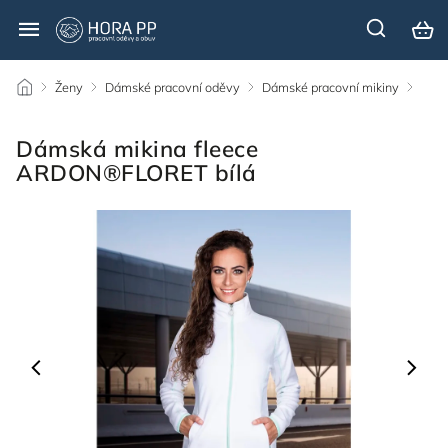
/
Ženy
/
Dámské pracovní oděvy
/
Dámské pracovní mikiny
/
Dámská mikina fleece
ARDON®FLORET bílá