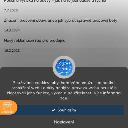
Potisk a výšivka na oděvy – jak na to jednoduše a rychle
7.7.2026
Značení pracovní obuvi, aneb jak vybrat spravné pracovní boty
14.3.2024
Nový reklamační řád pro prodejnu
16.2.2023
Reklamace a vracení zboží
Obchodní podmínky
Podmínky ochrany osobních údajů
Používáme cookies, abychom Vám umožnili pohodlné
prohlížení webu a díky analýze provozu webu neustále
zlepšovali jeho funkce, výkon a použitelnost.
Více informací
zde
.
Copyright 2026
HORA PP s.r.o.
. Všechna práva vyhrazena.
Vytvořil
Shoptet
| Design
Shoptak.cz
Souhlasím
Zobrazit
Vytvořil Shoptet
ě
Nastavení