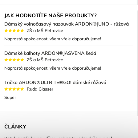
JAK HODNOTÍTE NAŠE PRODUKTY?
Dámský volnočasový nazouvák ARDON®JUNO - růžová
ZŠ a MŠ Petrovice
Naprostá spokojenost, všem vřele doporučujeme!
Dámské kalhoty ARDON®JASVENA šedá
ZŠ a MŠ Petrovice
Naprostá spokojenost, všem vřele doporučujeme!
Tričko ARDON®ULTRITE®GO! dámské růžová
Ruda Glasser
Super
ČLÁNKY