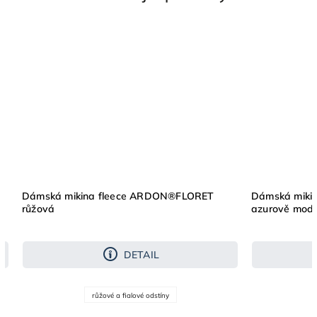
Dámská mikina fleece ARDON®FLORET
Dámská miki
růžová
azurově mod
DETAIL
růžové a fialové odstíny