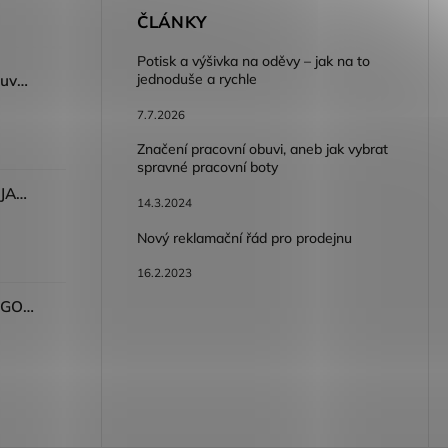
E
ČLÁNKY
Potisk a výšivka na oděvy – jak na to
jednoduše a rychle
Dámský volnočasový nazouvák ARDON®JUNO - růžová
7.7.2026
Značení pracovní obuvi, aneb jak vybrat
spravné pracovní boty
Dámské kalhoty ARDON®JASVENA šedá
14.3.2024
Nový reklamační řád pro prodejnu
16.2.2023
Tričko ARDON®ULTRITE®GO! dámské růžová