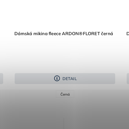
Dámská mikina fleece ARDON®FLORET černá
D
DETAIL
Černá