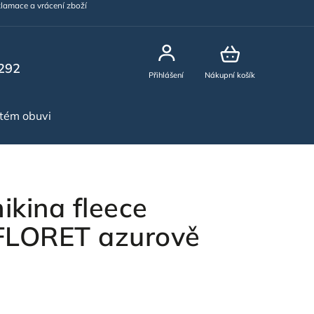
lamace a vrácení zboží
292
Přihlášení
Nákupní košík
stém obuvi
NOVINKY
kina fleece
LORET azurově