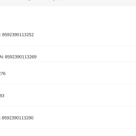
:
8592390113252
N:
8592390113269
276
83
:
8592390113290