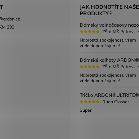
T
JAK HODNOTÍTE NAŠ
PRODUKTY?
@
ardon.cz
534 292
ZŠ a MŠ Petrovice
ook
Naprostá spokojenost, všem
vřele doporučujeme!
ZŠ a MŠ Petrovice
Naprostá spokojenost, všem
vřele doporučujeme!
Ruda Glasser
Super