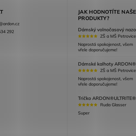
T
JAK HODNOTÍTE NAŠ
PRODUKTY?
@
ardon.cz
534 292
ZŠ a MŠ Petrovice
ook
Naprostá spokojenost, všem
vřele doporučujeme!
ZŠ a MŠ Petrovice
Naprostá spokojenost, všem
vřele doporučujeme!
Ruda Glasser
Super