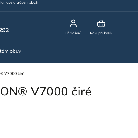
lamace a vrácení zboží
292
Přihlášení
Nákupní košík
stém obuvi
NOVINKY
® V7000 čiré
DON® V7000 čiré