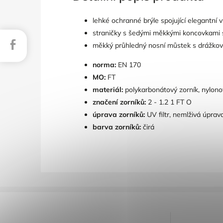
lehké ochranné brýle spojující elegantní
straničky s šedými měkkými koncovkami s
Facebook
měkký průhledný nosní můstek s drážková
norma:
EN 170
MO:
FT
materiál:
polykarbonátový zorník, nylon
značení zorníků:
2 - 1.2 1 FT O
úprava zorníků:
UV filtr, nemlživá úprav
barva zorníků:
čirá