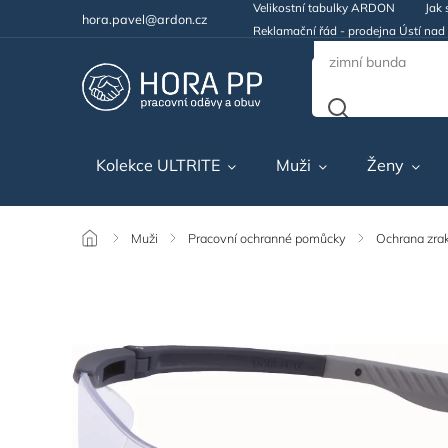
Velikostní tabulky ARDON
Jak 
hora.pavel@ardon.cz
Reklamační řád - prodejna Ústí na
Kolekce ULTRITE
Muži
Ženy
/
Muži
/
Pracovní ochranné pomůcky
/
Ochrana zra