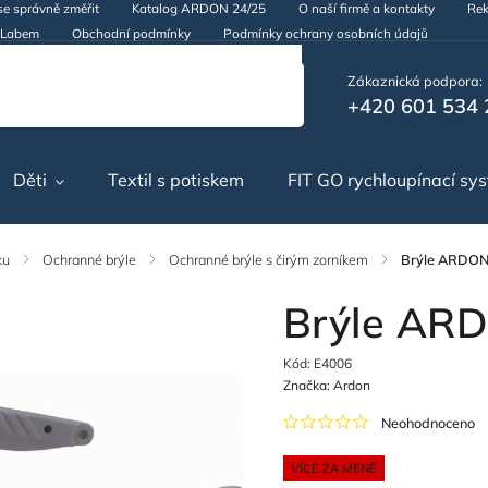
se správně změřit
Katalog ARDON 24/25
O naší firmě a kontakty
Rek
d Labem
Obchodní podmínky
Podmínky ochrany osobních údajů
Zákaznická podpora:
+420 601 534 
Děti
Textil s potiskem
FIT GO rychloupínací sy
ku
/
Ochranné brýle
/
Ochranné brýle s čirým zorníkem
/
Brýle ARDON
Brýle AR
Kód:
E4006
Značka:
Ardon
Neohodnoceno
VÍCE ZA MÉNĚ