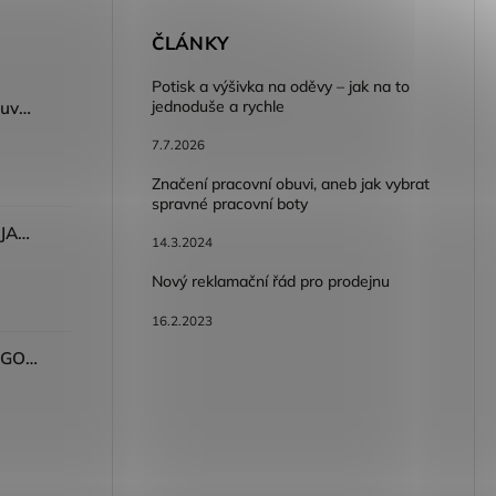
E
ČLÁNKY
Potisk a výšivka na oděvy – jak na to
jednoduše a rychle
Dámský volnočasový nazouvák ARDON®JUNO - růžová
7.7.2026
Značení pracovní obuvi, aneb jak vybrat
spravné pracovní boty
Dámské kalhoty ARDON®JASVENA šedá
14.3.2024
Nový reklamační řád pro prodejnu
16.2.2023
Tričko ARDON®ULTRITE®GO! dámské růžová