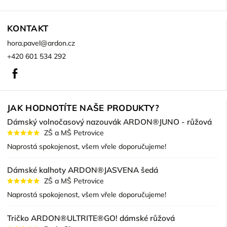
KONTAKT
hora.pavel
@
ardon.cz
+420 601 534 292
Facebook
JAK HODNOTÍTE NAŠE PRODUKTY?
Dámský volnočasový nazouvák ARDON®JUNO - růžová
ZŠ a MŠ Petrovice
Naprostá spokojenost, všem vřele doporučujeme!
Dámské kalhoty ARDON®JASVENA šedá
ZŠ a MŠ Petrovice
Naprostá spokojenost, všem vřele doporučujeme!
Tričko ARDON®ULTRITE®GO! dámské růžová