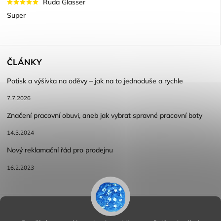
Ruda Glasser
Super
ČLÁNKY
Potisk a výšivka na oděvy – jak na to jednoduše a rychle
7.7.2026
Značení pracovní obuvi, aneb jak vybrat spravné pracovní boty
14.3.2024
Nový reklamační řád pro prodejnu
16.2.2023
Reklamace a vracení zboží
Obchodní podmínky
Podmínky ochrany osobních údajů