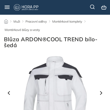
/
Muži
/
Pracovní oděvy
/
Montérkové komplety
/
Montérkové blůzy a vesty
/
Blůza ARDON®COOL TREND bílo-
šedá