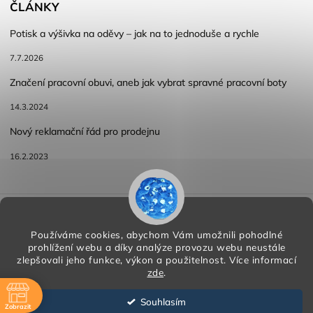
ČLÁNKY
Potisk a výšivka na oděvy – jak na to jednoduše a rychle
7.7.2026
Značení pracovní obuvi, aneb jak vybrat spravné pracovní boty
14.3.2024
Nový reklamační řád pro prodejnu
16.2.2023
Reklamace a vracení zboží
Obchodní podmínky
Podmínky ochrany osobních údajů
Používáme cookies, abychom Vám umožnili pohodlné
prohlížení webu a díky analýze provozu webu neustále
zlepšovali jeho funkce, výkon a použitelnost.
Více informací
zde
.
Copyright 2026
HORA PP s.r.o.
. Všechna práva vyhrazena.
Vytvořil
Shoptet
| Design
Shoptak.cz
Souhlasím
Zobrazit