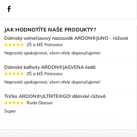
Facebook
JAK HODNOTÍTE NAŠE PRODUKTY?
Dámský volnočasový nazouvák ARDON®JUNO - růžová
ZŠ a MŠ Petrovice
Naprostá spokojenost, všem vřele doporučujeme!
Dámské kalhoty ARDON®JASVENA šedá
ZŠ a MŠ Petrovice
Naprostá spokojenost, všem vřele doporučujeme!
Tričko ARDON®ULTRITE®GO! dámské růžová
Ruda Glasser
Super