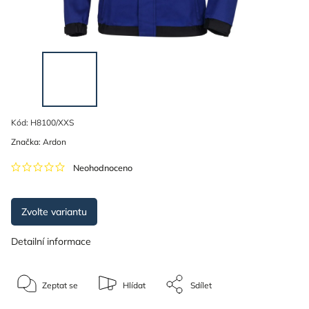
Kód:
H8100/XXS
Značka:
Ardon
Neohodnoceno
Zvolte variantu
Detailní informace
Zeptat se
Hlídat
Sdílet