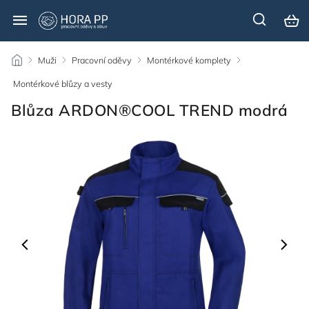
/
Muži
/
Pracovní oděvy
/
Montérkové komplety
/
Montérkové blůzy a vesty
/
Blůza ARDON®COOL TREND modrá