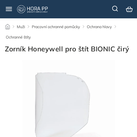
/
Muži
/
Pracovní ochranné pomůcky
/
Ochrana hlavy
/
Ochranné štíty
/
Zorník Honeywell pro štít BIONIC čirý