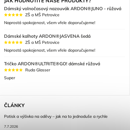
JAK HODNOTÍTE NAŠE PRODUKTY?
Dámský volnočasový nazouvák ARDON®JUNO - růžová
ZŠ a MŠ Petrovice
Naprostá spokojenost, všem vřele doporučujeme!
Dámské kalhoty ARDON®JASVENA šedá
ZŠ a MŠ Petrovice
Naprostá spokojenost, všem vřele doporučujeme!
Tričko ARDON®ULTRITE®GO! dámské růžová
Ruda Glasser
Super
ČLÁNKY
Potisk a výšivka na oděvy – jak na to jednoduše a rychle
7.7.2026