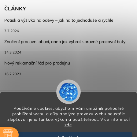
ČLÁNKY
Potisk a výšivka na oděvy – jak na to jednoduše a rychle
7.7.2026
Značení pracovní obuvi, aneb jak vybrat spravné pracovní boty
14.3.2024
Nový reklamační řád pro prodejnu
16.2.2023
Reklamace a vracení zboží
Obchodní podmínky
Podmínky ochrany osobních údajů
Používáme cookies, abychom Vám umožnili pohodlné
prohlížení webu a díky analýze provozu webu neustále
zlepšovali jeho funkce, výkon a použitelnost.
Více informací
zde
.
Copyright 2026
HORA PP s.r.o.
. Všechna práva vyhrazena.
Vytvořil
Shoptet
| Design
Shoptak.cz