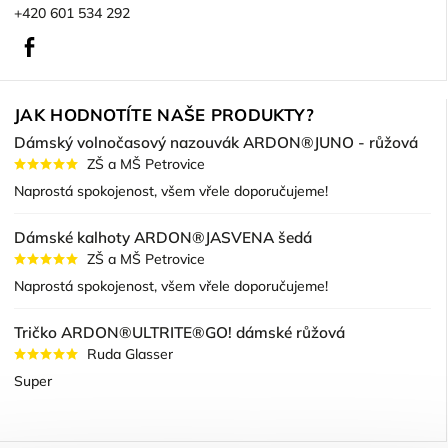
+420 601 534 292
Facebook
JAK HODNOTÍTE NAŠE PRODUKTY?
Dámský volnočasový nazouvák ARDON®JUNO - růžová
ZŠ a MŠ Petrovice
Naprostá spokojenost, všem vřele doporučujeme!
Dámské kalhoty ARDON®JASVENA šedá
ZŠ a MŠ Petrovice
Naprostá spokojenost, všem vřele doporučujeme!
Tričko ARDON®ULTRITE®GO! dámské růžová
Ruda Glasser
Super