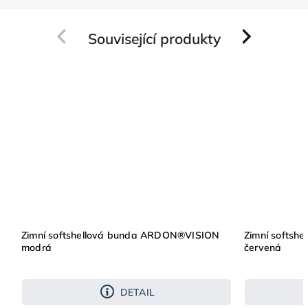
Související produkty
Previous
Next
Zimní softshellová bunda ARDON®VISION
Zimní softs
modrá
červená
DETAIL