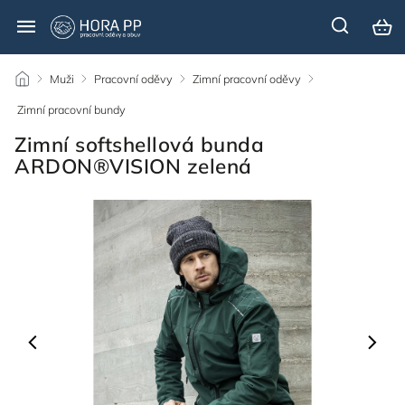
/
Muži
/
Pracovní oděvy
/
Zimní pracovní oděvy
/
Zimní pracovní bundy
/
Zimní softshellová bunda
ARDON®VISION zelená