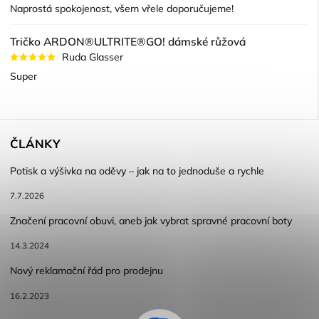
Naprostá spokojenost, všem vřele doporučujeme!
Tričko ARDON®ULTRITE®GO! dámské růžová
Ruda Glasser
Super
ČLÁNKY
Potisk a výšivka na oděvy – jak na to jednoduše a rychle
7.7.2026
Značení pracovní obuvi, aneb jak vybrat spravné pracovní boty
14.3.2024
Nový reklamační řád pro prodejnu
16.2.2023