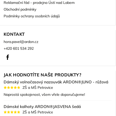
Reklamační řád - prodejna Ústí nad Labem
Obchodní podmínky
Podmínky ochrany osobních údajů
KONTAKT
hora.pavel
@
ardon.cz
+420 601 534 292
Facebook
JAK HODNOTÍTE NAŠE PRODUKTY?
Dámský volnočasový nazouvák ARDON®JUNO - růžová
ZŠ a MŠ Petrovice
Naprostá spokojenost, všem vřele doporučujeme!
Dámské kalhoty ARDON®JASVENA šedá
ZŠ a MŠ Petrovice