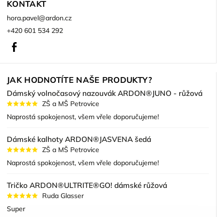
KONTAKT
hora.pavel
@
ardon.cz
+420 601 534 292
Facebook
JAK HODNOTÍTE NAŠE PRODUKTY?
Dámský volnočasový nazouvák ARDON®JUNO - růžová
ZŠ a MŠ Petrovice
Naprostá spokojenost, všem vřele doporučujeme!
Dámské kalhoty ARDON®JASVENA šedá
ZŠ a MŠ Petrovice
Naprostá spokojenost, všem vřele doporučujeme!
Tričko ARDON®ULTRITE®GO! dámské růžová
Ruda Glasser
Super