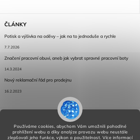
ČLÁNKY
Potisk a výšivka na oděvy – jak na to jednoduše a rychle
7.7.2026
Značení pracovní obuvi, aneb jak vybrat spravné pracovní boty
14.3.2024
Nový reklamační řád pro prodejnu
16.2.2023
Reklamace a vracení zboží
Obchodní podmínky
Podmínky ochrany osobních údajů
Používáme cookies, abychom Vám umožnili pohodlné
prohlížení webu a díky analýze provozu webu neustále
zlepšovali jeho funkce, výkon a použitelnost.
Více informací