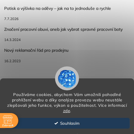
Potisk a výšivka na oděvy – jak na to jednoduše a rychle
7.7.2026
Značení pracovní obuvi, aneb jak vybrat spravné pracovní boty
14.3.2024
Nový reklamační řád pro prodejnu
16.2.2023
Reklamace a vracení zboží
Obchodní podmínky
Podmínky ochrany osobních údajů
Používáme cookies, abychom Vám umožnili pohodlné
prohlížení webu a díky analýze provozu webu neustále
zlepšovali jeho funkce, výkon a použitelnost.
Více informací
zde
.
Copyright 2026
HORA PP s.r.o.
. Všechna práva vyhrazena.
Vytvořil
Shoptet
| Design
Shoptak.cz
Souhlasím
Zobrazit
Vytvořil Shoptet
ě