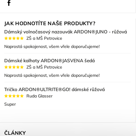
Facebook
JAK HODNOTÍTE NAŠE PRODUKTY?
Dámský volnočasový nazouvák ARDON®JUNO - růžová
ZŠ a MŠ Petrovice
Naprostá spokojenost, všem vřele doporučujeme!
Dámské kalhoty ARDON®JASVENA šedá
ZŠ a MŠ Petrovice
Naprostá spokojenost, všem vřele doporučujeme!
Tričko ARDON®ULTRITE®GO! dámské růžová
Ruda Glasser
Super
ČLÁNKY