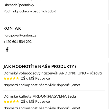
Obchodní podmínky
Podmínky ochrany osobních údajů
KONTAKT
hora.pavel
@
ardon.cz
+420 601 534 292
Facebook
JAK HODNOTÍTE NAŠE PRODUKTY?
Dámský volnočasový nazouvák ARDON®JUNO - růžová
ZŠ a MŠ Petrovice
Naprostá spokojenost, všem vřele doporučujeme!
Dámské kalhoty ARDON®JASVENA šedá
ZŠ a MŠ Petrovice
Naprostá spokojenost, všem vřele doporučujeme!