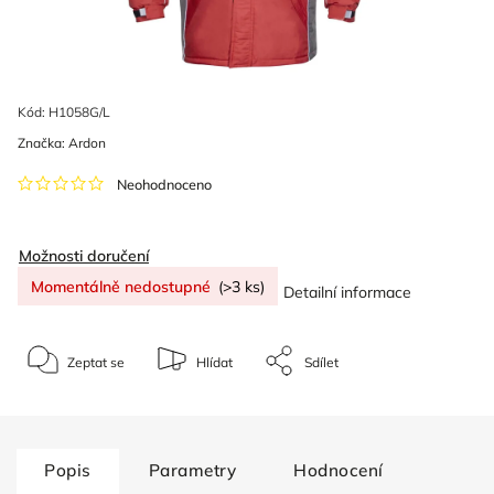
Kód:
H1058G/L
Značka:
Ardon
Neohodnoceno
Možnosti doručení
Momentálně nedostupné
(>3 ks)
Detailní informace
Zeptat se
Hlídat
Sdílet
Popis
Parametry
Hodnocení