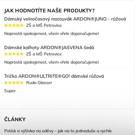
JAK HODNOTÍTE NAŠE PRODUKTY?
Dámský volnočasový nazouvák ARDON®JUNO - růžová
ZŠ a MŠ Petrovice
Naprostá spokojenost, všem vřele doporučujeme!
Dámské kalhoty ARDON®JASVENA šedá
ZŠ a MŠ Petrovice
Naprostá spokojenost, všem vřele doporučujeme!
Tričko ARDON®ULTRITE®GO! dámské růžová
Ruda Glasser
Super
ČLÁNKY
Potisk a výšivka na oděvy – jak na to jednoduše a rychle