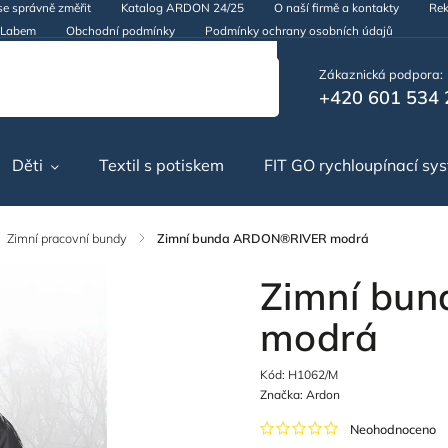
se správně změřit
Katalog ARDON 24/25
O naší firmě a kontakty
Rek
d Labem
Obchodní podmínky
Podmínky ochrany osobních údajů
Zákaznická podpora:
+420 601 534 
Děti
Textil s potiskem
FIT GO rychloupínací sy
Zimní pracovní bundy
/
Zimní bunda ARDON®RIVER modrá
Zimní bu
modrá
Kód:
H1062/M
Značka:
Ardon
Neohodnoceno