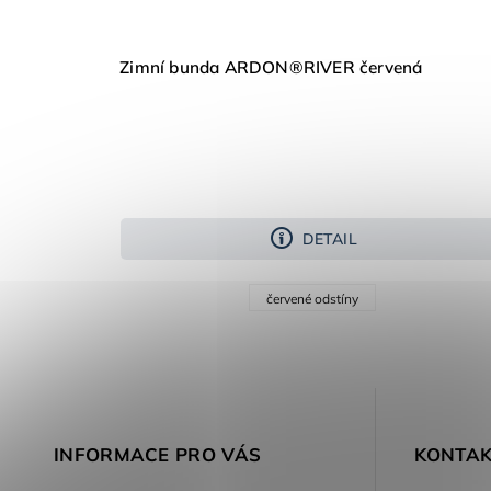
Zimní bunda ARDON®RIVER červená
DETAIL
červené odstíny
INFORMACE PRO VÁS
KONTAK