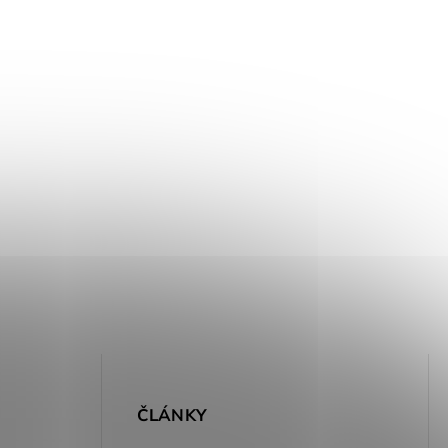
E
ČLÁNKY