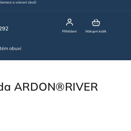
lamace a vrácení zboží
292
Přihlášení
Nákupní košík
stém obuvi
NOVINKY
nda ARDON®RIVER