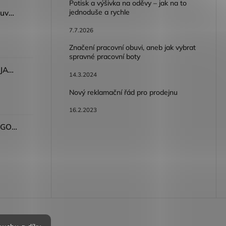
Potisk a výšivka na oděvy – jak na to
jednoduše a rychle
Dámský volnočasový nazouvák ARDON®JUNO - růžová
7.7.2026
Značení pracovní obuvi, aneb jak vybrat
spravné pracovní boty
Dámské kalhoty ARDON®JASVENA šedá
14.3.2024
Nový reklamační řád pro prodejnu
16.2.2023
Tričko ARDON®ULTRITE®GO! dámské růžová
bních údajů