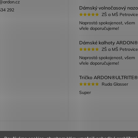
@
ardon.cz
534 292
ZŠ a MŠ Petrovice
ook
Naprostá spokojenost, všem
vřele doporučujeme!
ZŠ a MŠ Petrovice
Naprostá spokojenost, všem
vřele doporučujeme!
Ruda Glasser
Super
a vracení zboží
Obchodní podmínky
Podmínky ochrany oso