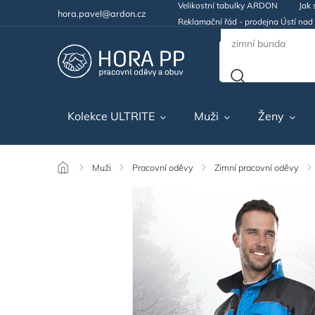
Velikostní tabulky ARDON
Jak 
hora.pavel@ardon.cz
Reklamační řád - prodejna Ústí na
Kolekce ULTRITE
Muži
Ženy
/
Muži
/
Pracovní oděvy
/
Zimní pracovní oděvy
/