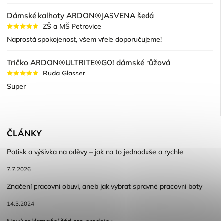
Dámské kalhoty ARDON®JASVENA šedá
ZŠ a MŠ Petrovice
Naprostá spokojenost, všem vřele doporučujeme!
Tričko ARDON®ULTRITE®GO! dámské růžová
Ruda Glasser
Super
ČLÁNKY
Potisk a výšivka na oděvy – jak na to jednoduše a rychle
7.7.2026
Značení pracovní obuvi, aneb jak vybrat spravné pracovní boty
14.3.2024