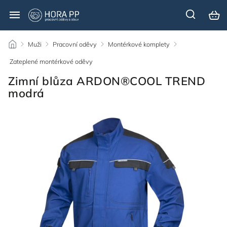
/
Muži
/
Pracovní oděvy
/
Montérkové komplety
/
Zateplené montérkové oděvy
/
Zimní blůza ARDON®COOL TREND
modrá