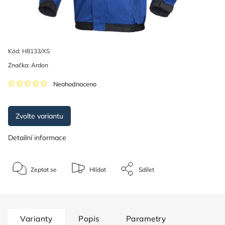
Kód:
H8133/XS
Značka:
Ardon
Neohodnoceno
Zvolte variantu
Detailní informace
Zeptat se
Hlídat
Sdílet
Varianty
Popis
Parametry