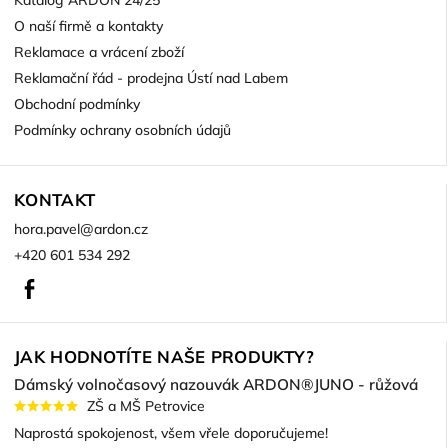
Katalog ARDON 24/25
O naší firmě a kontakty
Reklamace a vrácení zboží
Reklamační řád - prodejna Ústí nad Labem
Obchodní podmínky
Podmínky ochrany osobních údajů
KONTAKT
hora.pavel
@
ardon.cz
+420 601 534 292
Facebook
JAK HODNOTÍTE NAŠE PRODUKTY?
Dámský volnočasový nazouvák ARDON®JUNO - růžová
ZŠ a MŠ Petrovice
Naprostá spokojenost, všem vřele doporučujeme!