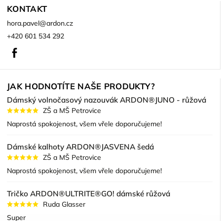
KONTAKT
hora.pavel
@
ardon.cz
+420 601 534 292
Facebook
JAK HODNOTÍTE NAŠE PRODUKTY?
Dámský volnočasový nazouvák ARDON®JUNO - růžová
ZŠ a MŠ Petrovice
Naprostá spokojenost, všem vřele doporučujeme!
Dámské kalhoty ARDON®JASVENA šedá
ZŠ a MŠ Petrovice
Naprostá spokojenost, všem vřele doporučujeme!
Tričko ARDON®ULTRITE®GO! dámské růžová
Ruda Glasser
Super