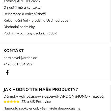
Katalog ARDON 24/25
O naší firmě a kontakty
Reklamace a vrácení zboží
Reklamační řád - prodejna Ústí nad Labem
Obchodní podmínky
Podmínky ochrany osobních údajů
KONTAKT
hora.pavel
@
ardon.cz
+420 601 534 292
Facebook
JAK HODNOTÍTE NAŠE PRODUKTY?
Dámský volnočasový nazouvák ARDON®JUNO - růžová
ZŠ a MŠ Petrovice
Naprostá spokojenost, všem vřele doporučujeme!