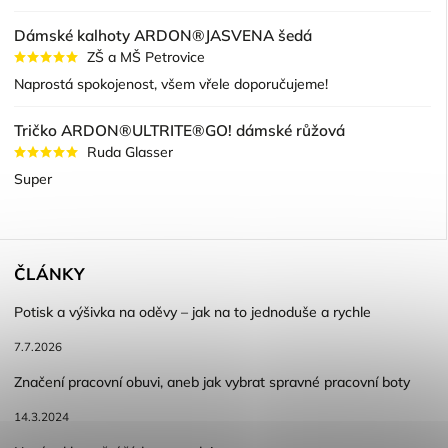
Dámské kalhoty ARDON®JASVENA šedá
ZŠ a MŠ Petrovice
Naprostá spokojenost, všem vřele doporučujeme!
Tričko ARDON®ULTRITE®GO! dámské růžová
Ruda Glasser
Super
ČLÁNKY
Potisk a výšivka na oděvy – jak na to jednoduše a rychle
7.7.2026
Značení pracovní obuvi, aneb jak vybrat spravné pracovní boty
14.3.2024